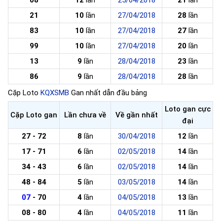
08
12
lần
25/04/2018
21
lần
21
10
lần
27/04/2018
28
lần
83
10
lần
27/04/2018
27
lần
99
10
lần
27/04/2018
20
lần
13
9
lần
28/04/2018
23
lần
86
9
lần
28/04/2018
28
lần
Cặp Loto
KQXSMB
Gan nhất dẫn đầu bảng
Loto gan cực
Cặp Loto gan
Lần chưa về
Về gần nhất
đại
27 - 72
8
lần
30/04/2018
12
lần
17 - 71
6
lần
02/05/2018
14
lần
34 - 43
6
lần
02/05/2018
14
lần
48 - 84
5
lần
03/05/2018
14
lần
07
- 70
4
lần
04/05/2018
13
lần
08 - 80
4
lần
04/05/2018
11
lần