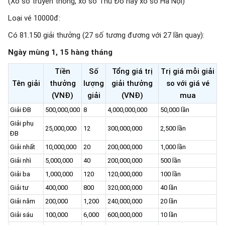
(Xổ số truyền thống, xổ số Thủ Đô hay xổ số Hà Nội)
Loại vé 10000đ:
Có 81.150 giải thưởng (27 số tương đương với 27 lần quay):
Ngày mùng 1, 15 hàng tháng
Tiền
Số
Tổng giá trị
Trị giá mỗi giải
Tên giải
thưởng
lượng
giải thưởng
so với giá vé
(VNĐ)
giải
(VNĐ)
mua
Giải ĐB
500,000,000
8
4,000,000,000
50,000 lần
Giải phụ
25,000,000
12
300,000,000
2,500 lần
ĐB
Giải nhất
10,000,000
20
200,000,000
1,000 lần
Giải nhì
5,000,000
40
200,000,000
500 lần
Giải ba
1,000,000
120
120,000,000
100 lần
Giải tư
400,000
800
320,000,000
40 lần
Giải năm
200,000
1,200
240,000,000
20 lần
Giải sáu
100,000
6,000
600,000,000
10 lần