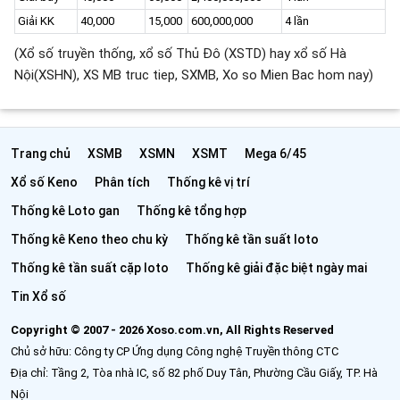
Giải KK
40,000
15,000
600,000,000
4 lần
(Xổ số truyền thống, xổ số Thủ Đô (XSTD) hay xổ số Hà
Nội(XSHN), XS MB truc tiep, SXMB, Xo so Mien Bac hom nay)
Trang chủ
XSMB
XSMN
XSMT
Mega 6/45
Xổ số Keno
Phân tích
Thống kê vị trí
Thống kê Loto gan
Thống kê tổng hợp
Thống kê Keno theo chu kỳ
Thống kê tần suất loto
Thống kê tần suất cặp loto
Thống kê giải đặc biệt ngày mai
Tin Xổ số
Copyright © 2007 - 2026 Xoso.com.vn, All Rights Reserved
Chủ sở hữu: Công ty CP Ứng dụng Công nghệ Truyền thông CTC
Địa chỉ: Tầng 2, Tòa nhà IC, số 82 phố Duy Tân, Phường Cầu Giấy, TP. Hà
Nội