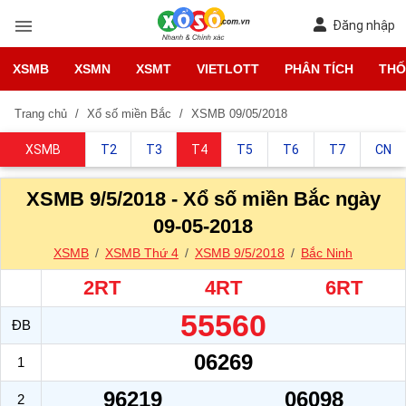
Đăng nhập
XSMB
XSMN
XSMT
VIETLOTT
PHÂN TÍCH
THỐ
Trang chủ
Xổ số miền Bắc
XSMB 09/05/2018
XSMB
T2
T3
T4
T5
T6
T7
CN
XSMB 9/5/2018 - Xổ số miền Bắc ngày
09-05-2018
XSMB
XSMB Thứ 4
XSMB 9/5/2018
Bắc Ninh
2RT
4RT
6RT
55560
ĐB
06269
1
96219
06098
2