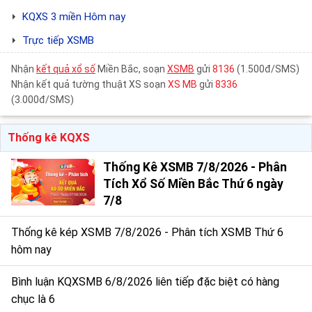
KQXS 3 miền Hôm nay
Trực tiếp XSMB
Nhận
kết quả xổ số
Miền Bắc, soạn
XSMB
gửi
8136
(1.500đ/SMS)
Nhận kết quả tường thuật XS soạn
XS MB
gửi
8336
(3.000đ/SMS)
Thống kê KQXS
Thống Kê XSMB 7/8/2026 - Phân
Tích Xổ Số Miền Bắc Thứ 6 ngày
7/8
Thống kê kép XSMB 7/8/2026 - Phân tích XSMB Thứ 6
hôm nay
Bình luận KQXSMB 6/8/2026 liên tiếp đặc biệt có hàng
chục là 6