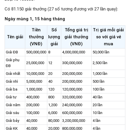
Có 81.150 giải thưởng (27 số tương đương với 27 lần quay):
Ngày mùng 1, 15 hàng tháng
Tiền
Số
Tổng giá trị
Trị giá mỗi giải
Tên giải
thưởng
lượng
giải thưởng
so với giá vé
(VNĐ)
giải
(VNĐ)
mua
Giải ĐB
500,000,000
8
4,000,000,000
50,000 lần
Giải phụ
25,000,000
12
300,000,000
2,500 lần
ĐB
Giải nhất
10,000,000
20
200,000,000
1,000 lần
Giải nhì
5,000,000
40
200,000,000
500 lần
Giải ba
1,000,000
120
120,000,000
100 lần
Giải tư
400,000
800
320,000,000
40 lần
Giải năm
200,000
1,200
240,000,000
20 lần
Giải sáu
100,000
6,000
600,000,000
10 lần
Giải bảy
40,000
80,000
3,200,000,000
4 lần
Giải KK
40,000
20,000
800,000,000
4 lần