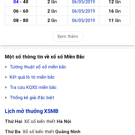
04
- 40
2
lần
06/05/2019
12
lần
06 - 60
2
lần
06/05/2019
16
lần
08 - 80
2
lần
06/05/2019
11
lần
Xem thêm
Một số thông tin về xổ số Miền Bắc
Tường thuật xổ số miền bắc
Kết quả lô tô miền bắc
Tra cứu KQXS miền bắc
Thống kê giải đặc biệt
Lịch mở thưởng XSMB
Thứ Hai
: Xổ số kiến thiết
Hà Nội
Thứ Ba
: Xổ số kiến thiết
Quảng Ninh