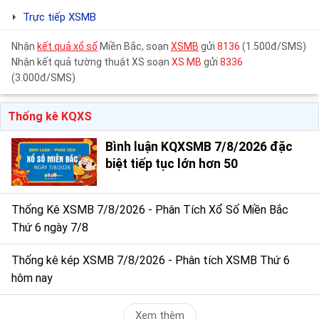
Trực tiếp XSMB
Nhận
kết quả xổ số
Miền Bắc, soạn
XSMB
gửi
8136
(1.500đ/SMS)
Nhận kết quả tường thuật XS soạn
XS MB
gửi
8336
(3.000đ/SMS)
Thống kê KQXS
Bình luận KQXSMB 7/8/2026 đặc
biệt tiếp tục lớn hơn 50
Thống Kê XSMB 7/8/2026 - Phân Tích Xổ Số Miền Bắc
Thứ 6 ngày 7/8
Thống kê kép XSMB 7/8/2026 - Phân tích XSMB Thứ 6
hôm nay
Xem thêm