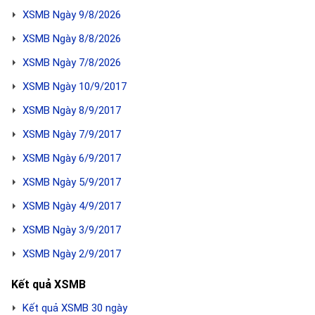
XSMB Ngày 9/8/2026
XSMB Ngày 8/8/2026
XSMB Ngày 7/8/2026
XSMB Ngày 10/9/2017
XSMB Ngày 8/9/2017
XSMB Ngày 7/9/2017
XSMB Ngày 6/9/2017
XSMB Ngày 5/9/2017
XSMB Ngày 4/9/2017
XSMB Ngày 3/9/2017
XSMB Ngày 2/9/2017
Kết quả XSMB
Kết quả XSMB 30 ngày