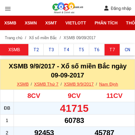
Đăng nhập
XSMB
XSMN
XSMT
VIETLOTT
PHÂN TÍCH
THỐ
Trang chủ
Xổ số miền Bắc
XSMB 09/09/2017
XSMB
T2
T3
T4
T5
T6
T7
CN
XSMB 9/9/2017 - Xổ số miền Bắc ngày
09-09-2017
XSMB
XSMB Thứ 7
XSMB 9/9/2017
Nam Định
8CV
9CV
11CV
41715
ĐB
60783
1
92453
45787
2