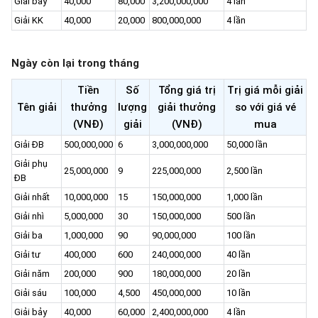
Giải bảy
40,000
80,000
3,200,000,000
4 lần
Giải KK
40,000
20,000
800,000,000
4 lần
Ngày còn lại trong tháng
Tiền
Số
Tổng giá trị
Trị giá mỗi giải
Tên giải
thưởng
lượng
giải thưởng
so với giá vé
(VNĐ)
giải
(VNĐ)
mua
Giải ĐB
500,000,000
6
3,000,000,000
50,000 lần
Giải phụ
25,000,000
9
225,000,000
2,500 lần
ĐB
Giải nhất
10,000,000
15
150,000,000
1,000 lần
Giải nhì
5,000,000
30
150,000,000
500 lần
Giải ba
1,000,000
90
90,000,000
100 lần
Giải tư
400,000
600
240,000,000
40 lần
Giải năm
200,000
900
180,000,000
20 lần
Giải sáu
100,000
4,500
450,000,000
10 lần
Giải bảy
40,000
60,000
2,400,000,000
4 lần