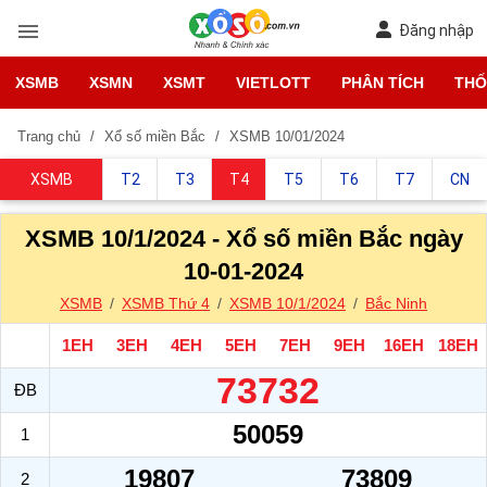
Đăng nhập
XSMB
XSMN
XSMT
VIETLOTT
PHÂN TÍCH
THỐ
Trang chủ
Xổ số miền Bắc
XSMB 10/01/2024
XSMB
T2
T3
T4
T5
T6
T7
CN
XSMB 10/1/2024 - Xổ số miền Bắc ngày
10-01-2024
XSMB
XSMB Thứ 4
XSMB 10/1/2024
Bắc Ninh
1EH
3EH
4EH
5EH
7EH
9EH
16EH
18EH
73732
ĐB
50059
1
19807
73809
2