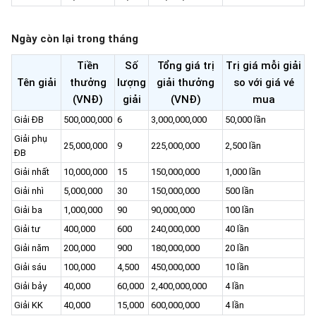
Ngày còn lại trong tháng
Tiền
Số
Tổng giá trị
Trị giá mỗi giải
Tên giải
thưởng
lượng
giải thưởng
so với giá vé
(VNĐ)
giải
(VNĐ)
mua
Giải ĐB
500,000,000
6
3,000,000,000
50,000 lần
Giải phụ
25,000,000
9
225,000,000
2,500 lần
ĐB
Giải nhất
10,000,000
15
150,000,000
1,000 lần
Giải nhì
5,000,000
30
150,000,000
500 lần
Giải ba
1,000,000
90
90,000,000
100 lần
Giải tư
400,000
600
240,000,000
40 lần
Giải năm
200,000
900
180,000,000
20 lần
Giải sáu
100,000
4,500
450,000,000
10 lần
Giải bảy
40,000
60,000
2,400,000,000
4 lần
Giải KK
40,000
15,000
600,000,000
4 lần