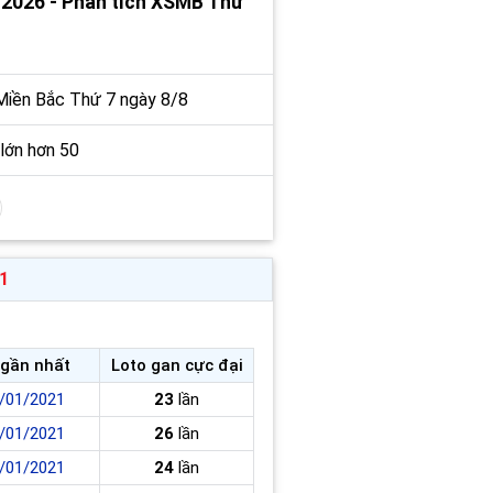
2026 - Phân tích XSMB Thứ
iền Bắc Thứ 7 ngày 8/8
lớn hơn 50
1
 gần nhất
Loto gan cực đại
/01/2021
23
lần
/01/2021
26
lần
/01/2021
24
lần