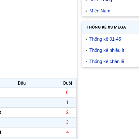
Miền Nam
THỐNG KÊ XS MEGA
Thống kê 01-45
Thống kê nhiều ít
Thống kê chẵn lẻ
Đầu
Đuôi
0
1
3
2
3
0
4