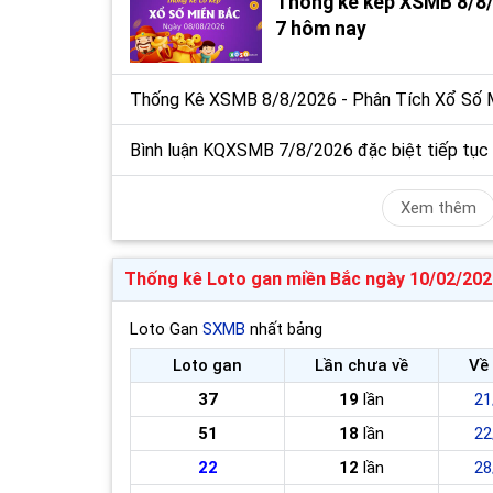
Thống kê kép XSMB 8/8/
7 hôm nay
Thống Kê XSMB 8/8/2026 - Phân Tích Xổ Số M
Bình luận KQXSMB 7/8/2026 đặc biệt tiếp tục 
Xem thêm
Thống kê Loto gan miền Bắc ngày 10/02/202
Loto Gan
SXMB
nhất bảng
Loto gan
Lần chưa về
Về
37
19
lần
21
51
18
lần
22
22
12
lần
28