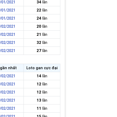
/01/2021
34
lần
/01/2021
22
lần
/01/2021
24
lần
/02/2021
20
lần
/02/2021
21
lần
/02/2021
32
lần
/02/2021
27
lần
 gần nhất
Loto gan cực đại
/02/2021
14
lần
/02/2021
12
lần
/02/2021
12
lần
/02/2021
13
lần
/02/2021
11
lần
/02/2021
15
lần