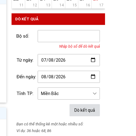
11
12
13
14
15
16
17
DÒ KẾT QUẢ
Bộ số:
Nhập bộ số để dò kết quả
Từ ngày:
Đến ngày:
Tỉnh TP:
Dò kết quả
Bạn có thể thống kê một hoặc nhiều số:
Ví dụ: 36 hoặc 68, 86