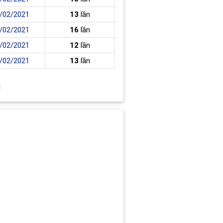
/02/2021
13
lần
/02/2021
16
lần
/02/2021
12
lần
/02/2021
13
lần