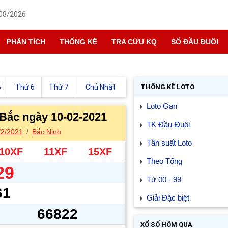
/08/2026
PHÂN TÍCH
THỐNG KÊ
TRA CỨU KQ
SỔ ĐẦU ĐUÔI
5
Thứ 6
Thứ 7
Chủ Nhật
THỐNG KÊ LOTO
Loto Gan
 Bắc ngày 10-02-2021
TK Đầu-Đuôi
2/2021
Bắc Ninh
Tần suất Loto
10XF
11XF
15XF
Theo Tổng
29
Từ 00 - 99
61
Giải Đặc biệt
66822
XỔ SỐ HÔM QUA