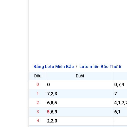
Bảng Loto Miền Bắc
Loto miền Bắc Thứ 6
Đầu
Đuôi
0
0
0,7,4
1
7,2,3
7
2
6,8,5
4,1,7,
3
5
,6,9
6,1
4
2,2,0
-