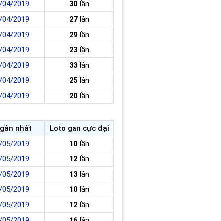
/04/2019
30
lần
/04/2019
27
lần
/04/2019
29
lần
/04/2019
23
lần
/04/2019
33
lần
/04/2019
25
lần
/04/2019
20
lần
 gần nhất
Loto gan cực đại
/05/2019
10
lần
/05/2019
12
lần
/05/2019
13
lần
/05/2019
10
lần
/05/2019
12
lần
/05/2019
16
lần