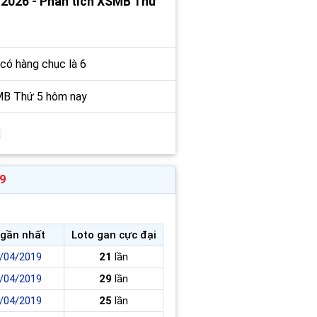
2026 - Phân tích XSMB Thứ
có hàng chục là 6
MB Thứ 5 hôm nay
9
 gần nhất
Loto gan cực đại
/04/2019
21
lần
/04/2019
29
lần
/04/2019
25
lần