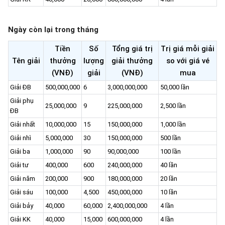
Ngày còn lại trong tháng
Tiền
Số
Tổng giá trị
Trị giá mỗi giải
Tên giải
thưởng
lượng
giải thưởng
so với giá vé
(VNĐ)
giải
(VNĐ)
mua
Giải ĐB
500,000,000
6
3,000,000,000
50,000 lần
Giải phụ
25,000,000
9
225,000,000
2,500 lần
ĐB
Giải nhất
10,000,000
15
150,000,000
1,000 lần
Giải nhì
5,000,000
30
150,000,000
500 lần
Giải ba
1,000,000
90
90,000,000
100 lần
Giải tư
400,000
600
240,000,000
40 lần
Giải năm
200,000
900
180,000,000
20 lần
Giải sáu
100,000
4,500
450,000,000
10 lần
Giải bảy
40,000
60,000
2,400,000,000
4 lần
Giải KK
40,000
15,000
600,000,000
4 lần