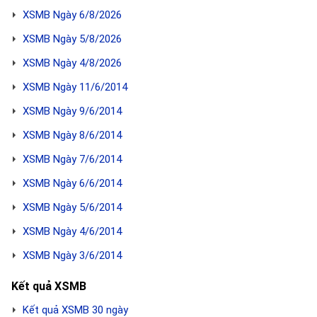
XSMB Ngày 6/8/2026
XSMB Ngày 5/8/2026
XSMB Ngày 4/8/2026
XSMB Ngày 11/6/2014
XSMB Ngày 9/6/2014
XSMB Ngày 8/6/2014
XSMB Ngày 7/6/2014
XSMB Ngày 6/6/2014
XSMB Ngày 5/6/2014
XSMB Ngày 4/6/2014
XSMB Ngày 3/6/2014
Kết quả XSMB
Kết quả XSMB 30 ngày