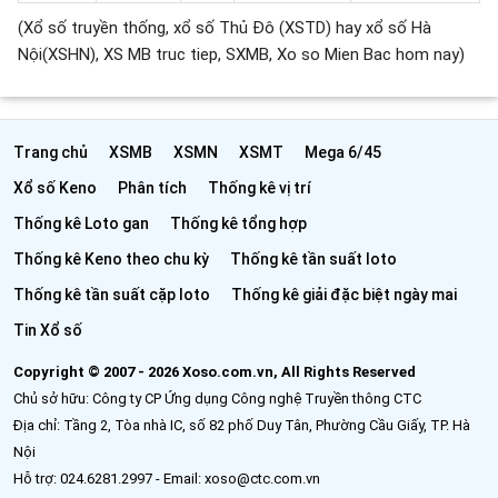
(Xổ số truyền thống, xổ số Thủ Đô (XSTD) hay xổ số Hà
Nội(XSHN), XS MB truc tiep, SXMB, Xo so Mien Bac hom nay)
Trang chủ
XSMB
XSMN
XSMT
Mega 6/45
Xổ số Keno
Phân tích
Thống kê vị trí
Thống kê Loto gan
Thống kê tổng hợp
Thống kê Keno theo chu kỳ
Thống kê tần suất loto
Thống kê tần suất cặp loto
Thống kê giải đặc biệt ngày mai
Tin Xổ số
Copyright © 2007 - 2026 Xoso.com.vn, All Rights Reserved
Chủ sở hữu: Công ty CP Ứng dụng Công nghệ Truyền thông CTC
Địa chỉ: Tầng 2, Tòa nhà IC, số 82 phố Duy Tân, Phường Cầu Giấy, TP. Hà
Nội
Hỗ trợ: 024.6281.2997 - Email: xoso@ctc.com.vn