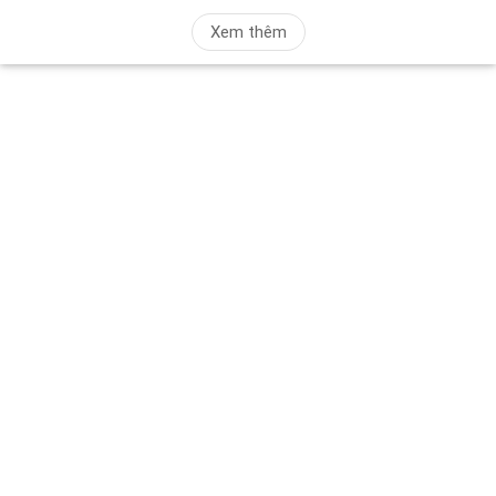
Xem thêm