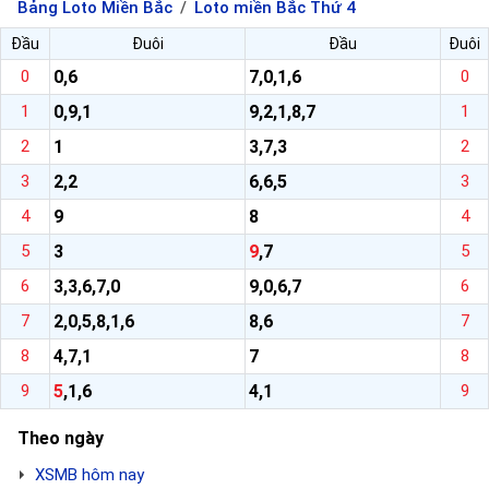
Bảng Loto Miền Bắc
Loto miền Bắc Thứ 4
Đầu
Đuôi
Đầu
Đuôi
0
0,6
7,0,1,6
0
1
0,9,1
9,2,1,8,7
1
2
1
3,7,3
2
3
2,2
6,6,5
3
4
9
8
4
5
3
9
,7
5
6
3,3,6,7,0
9,0,6,7
6
7
2,0,5,8,1,6
8,6
7
8
4,7,1
7
8
9
5
,1,6
4,1
9
Theo ngày
XSMB hôm nay