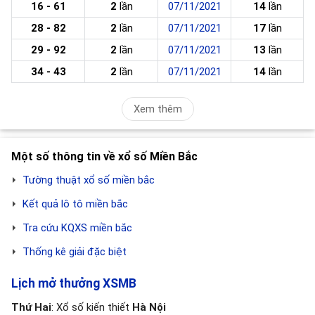
16 - 61
2
lần
07/11/2021
14
lần
28 - 82
2
lần
07/11/2021
17
lần
29 - 92
2
lần
07/11/2021
13
lần
34 - 43
2
lần
07/11/2021
14
lần
Xem thêm
Một số thông tin về xổ số Miền Bắc
Tường thuật xổ số miền bắc
Kết quả lô tô miền bắc
Tra cứu KQXS miền bắc
Thống kê giải đặc biệt
Lịch mở thưởng XSMB
Thứ Hai
: Xổ số kiến thiết
Hà Nội