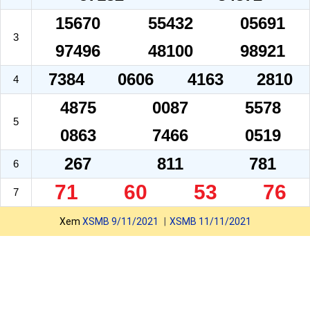
15670
55432
05691
3
97496
48100
98921
7384
0606
4163
2810
4
4875
0087
5578
5
0863
7466
0519
267
811
781
6
71
60
53
76
7
Xem
XSMB 9/11/2021
XSMB 11/11/2021