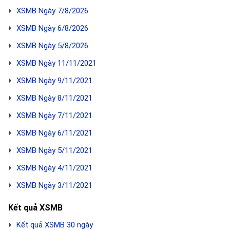
XSMB Ngày 7/8/2026
XSMB Ngày 6/8/2026
XSMB Ngày 5/8/2026
XSMB Ngày 11/11/2021
XSMB Ngày 9/11/2021
XSMB Ngày 8/11/2021
XSMB Ngày 7/11/2021
XSMB Ngày 6/11/2021
XSMB Ngày 5/11/2021
XSMB Ngày 4/11/2021
XSMB Ngày 3/11/2021
Kết quả XSMB
Kết quả XSMB 30 ngày