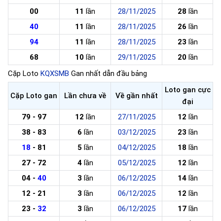
00
11
lần
28/11/2025
28
lần
40
11
lần
28/11/2025
26
lần
94
11
lần
28/11/2025
23
lần
68
10
lần
29/11/2025
20
lần
Cặp Loto
KQXSMB
Gan nhất dẫn đầu bảng
Loto gan cực
Cặp Loto gan
Lần chưa về
Về gần nhất
đại
79 - 97
12
lần
27/11/2025
12
lần
38 - 83
6
lần
03/12/2025
23
lần
18
- 81
5
lần
04/12/2025
18
lần
27 - 72
4
lần
05/12/2025
12
lần
04 -
40
3
lần
06/12/2025
14
lần
12 - 21
3
lần
06/12/2025
12
lần
23 -
32
3
lần
06/12/2025
17
lần