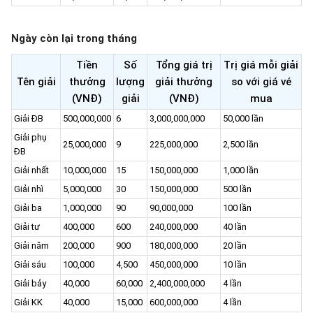
Ngày còn lại trong tháng
Tiền
Số
Tổng giá trị
Trị giá mỗi giải
Tên giải
thưởng
lượng
giải thưởng
so với giá vé
(VNĐ)
giải
(VNĐ)
mua
Giải ĐB
500,000,000
6
3,000,000,000
50,000 lần
Giải phụ
25,000,000
9
225,000,000
2,500 lần
ĐB
Giải nhất
10,000,000
15
150,000,000
1,000 lần
Giải nhì
5,000,000
30
150,000,000
500 lần
Giải ba
1,000,000
90
90,000,000
100 lần
Giải tư
400,000
600
240,000,000
40 lần
Giải năm
200,000
900
180,000,000
20 lần
Giải sáu
100,000
4,500
450,000,000
10 lần
Giải bảy
40,000
60,000
2,400,000,000
4 lần
Giải KK
40,000
15,000
600,000,000
4 lần