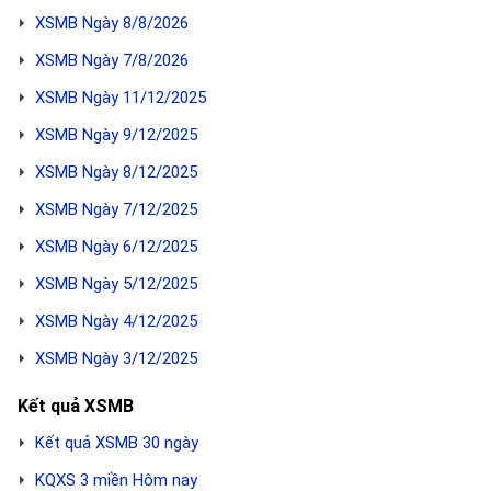
XSMB Ngày 8/8/2026
XSMB Ngày 7/8/2026
XSMB Ngày 11/12/2025
XSMB Ngày 9/12/2025
XSMB Ngày 8/12/2025
XSMB Ngày 7/12/2025
XSMB Ngày 6/12/2025
XSMB Ngày 5/12/2025
XSMB Ngày 4/12/2025
XSMB Ngày 3/12/2025
Kết quả XSMB
Kết quả XSMB 30 ngày
KQXS 3 miền Hôm nay