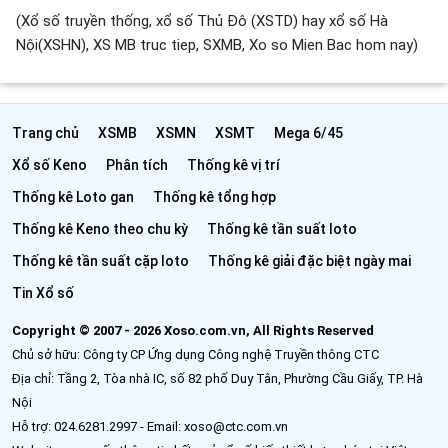
(Xổ số truyền thống, xổ số Thủ Đô (XSTD) hay xổ số Hà
Nội(XSHN), XS MB truc tiep, SXMB, Xo so Mien Bac hom nay)
Trang chủ
XSMB
XSMN
XSMT
Mega 6/45
Xổ số Keno
Phân tích
Thống kê vị trí
Thống kê Loto gan
Thống kê tổng hợp
Thống kê Keno theo chu kỳ
Thống kê tần suất loto
Thống kê tần suất cặp loto
Thống kê giải đặc biệt ngày mai
Tin Xổ số
Copyright © 2007 - 2026 Xoso.com.vn, All Rights Reserved
Chủ sở hữu: Công ty CP Ứng dụng Công nghệ Truyền thông CTC
Địa chỉ: Tầng 2, Tòa nhà IC, số 82 phố Duy Tân, Phường Cầu Giấy, TP. Hà
Nội
Hỗ trợ: 024.6281.2997 - Email: xoso@ctc.com.vn