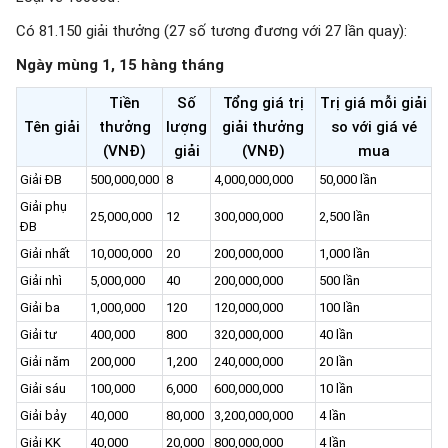
Có 81.150 giải thưởng (27 số tương đương với 27 lần quay):
Ngày mùng 1, 15 hàng tháng
Tiền
Số
Tổng giá trị
Trị giá mỗi giải
Tên giải
thưởng
lượng
giải thưởng
so với giá vé
(VNĐ)
giải
(VNĐ)
mua
Giải ĐB
500,000,000
8
4,000,000,000
50,000 lần
Giải phụ
25,000,000
12
300,000,000
2,500 lần
ĐB
Giải nhất
10,000,000
20
200,000,000
1,000 lần
Giải nhì
5,000,000
40
200,000,000
500 lần
Giải ba
1,000,000
120
120,000,000
100 lần
Giải tư
400,000
800
320,000,000
40 lần
Giải năm
200,000
1,200
240,000,000
20 lần
Giải sáu
100,000
6,000
600,000,000
10 lần
Giải bảy
40,000
80,000
3,200,000,000
4 lần
Giải KK
40,000
20,000
800,000,000
4 lần