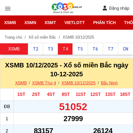
Đăng nhập
XSMB
XSMN
XSMT
VIETLOTT
PHÂN TÍCH
THỐ
Trang chủ
Xổ số miền Bắc
XSMB 10/12/2025
XSMB
T2
T3
T4
T5
T6
T7
CN
XSMB 10/12/2025 - Xổ số miền Bắc ngày
10-12-2025
XSMB
XSMB Thứ 4
XSMB 10/12/2025
Bắc Ninh
1ST
2ST
4ST
8ST
11ST
12ST
13ST
18ST
51052
ĐB
27999
1
83157
26124
2