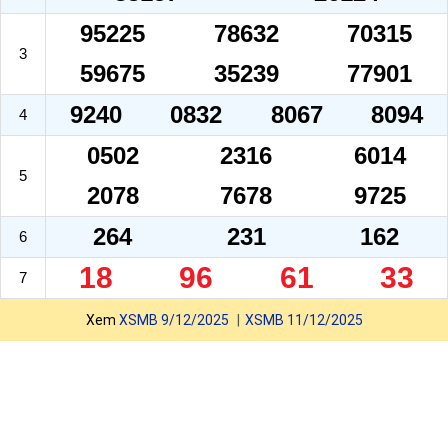
95225
78632
70315
3
59675
35239
77901
9240
0832
8067
8094
4
0502
2316
6014
5
2078
7678
9725
264
231
162
6
18
96
61
33
7
Xem
XSMB 9/12/2025
XSMB 11/12/2025