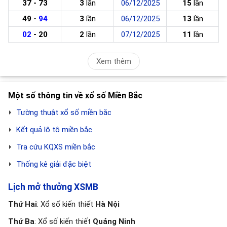
37 - 73
3
lần
06/12/2025
15
lần
49 -
94
3
lần
06/12/2025
13
lần
02
- 20
2
lần
07/12/2025
11
lần
Xem thêm
Một số thông tin về xổ số Miền Bắc
Tường thuật xổ số miền bắc
Kết quả lô tô miền bắc
Tra cứu KQXS miền bắc
Thống kê giải đặc biệt
Lịch mở thưởng XSMB
Thứ Hai
: Xổ số kiến thiết
Hà Nội
Thứ Ba
: Xổ số kiến thiết
Quảng Ninh