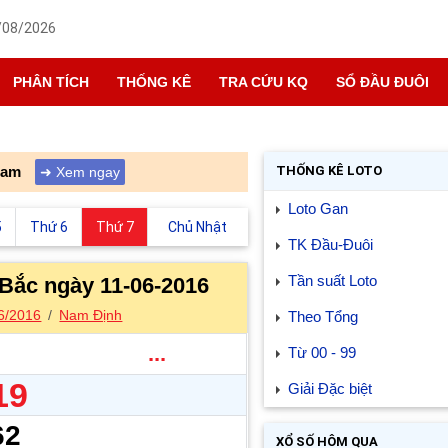
9/08/2026
PHÂN TÍCH
THỐNG KÊ
TRA CỨU KQ
SỔ ĐẦU ĐUÔI
Nam
THỐNG KÊ LOTO
➜ Xem ngay
Loto Gan
5
Thứ 6
Thứ 7
Chủ Nhật
TK Đầu-Đuôi
Tần suất Loto
 Bắc ngày 11-06-2016
6/2016
Nam Định
Theo Tổng
...
Từ 00 - 99
19
Giải Đặc biệt
62
XỔ SỐ HÔM QUA