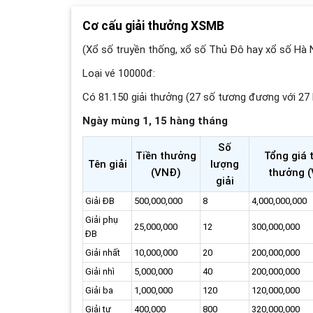
Cơ cấu giải thưởng XSMB
(Xổ số truyền thống, xổ số Thủ Đô hay xổ số Hà 
Loại vé 10000đ:
Có 81.150 giải thưởng (27 số tương đương với 27 
Ngày mùng 1, 15 hàng tháng
Số
Tiền thưởng
Tổng giá t
Tên giải
lượng
(VNĐ)
thưởng 
giải
Giải ĐB
500,000,000
8
4,000,000,000
Giải phụ
25,000,000
12
300,000,000
ĐB
Giải nhất
10,000,000
20
200,000,000
Giải nhì
5,000,000
40
200,000,000
Giải ba
1,000,000
120
120,000,000
Giải tư
400,000
800
320,000,000