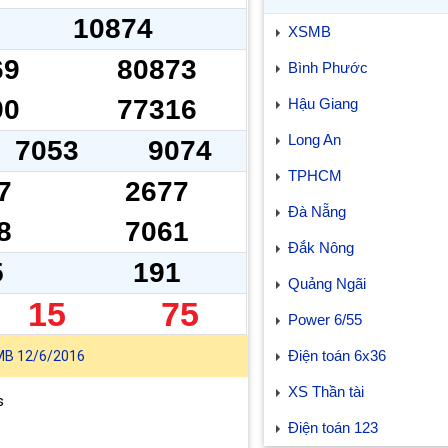
10874
XSMB
69
80873
Bình Phước
90
77316
Hậu Giang
Long An
7053
9074
TPHCM
7
2677
Đà Nẵng
8
7061
Đắk Nông
5
191
Quảng Ngãi
15
75
Power 6/55
Điện toán 6x36
B 12/6/2016
XS Thần tài
s
Điện toán 123