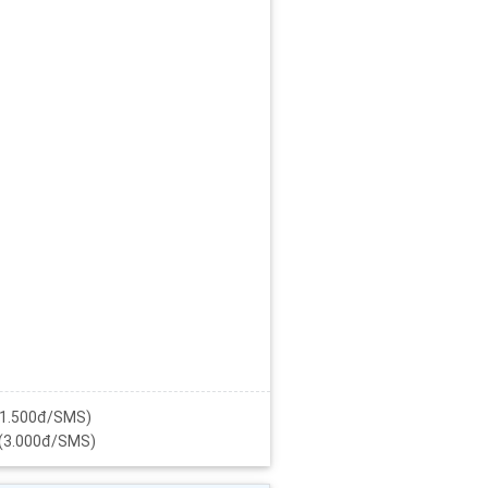
1.500đ/SMS)
(3.000đ/SMS)