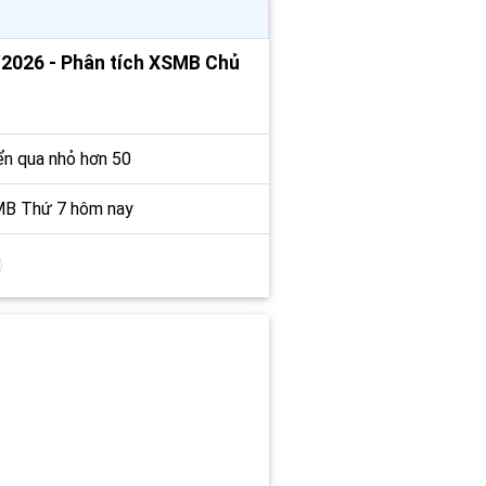
2026 - Phân tích XSMB Chủ
n qua nhỏ hơn 50
MB Thứ 7 hôm nay