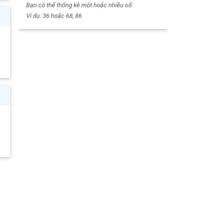
Bạn có thể thống kê một hoặc nhiều số:
Ví dụ: 36 hoặc 68, 86