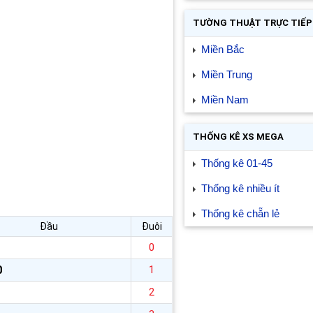
TƯỜNG THUẬT TRỰC TIẾP
Miền Bắc
Miền Trung
Miền Nam
THỐNG KÊ XS MEGA
Thống kê 01-45
Thống kê nhiều ít
Thống kê chẵn lẻ
Đầu
Đuôi
0
0
1
2