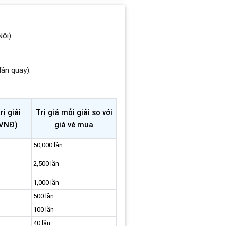
Nội)
lần quay):
rị giải
Trị giá mỗi giải so với
(VNĐ)
giá vé mua
50,000 lần
2,500 lần
1,000 lần
500 lần
100 lần
40 lần