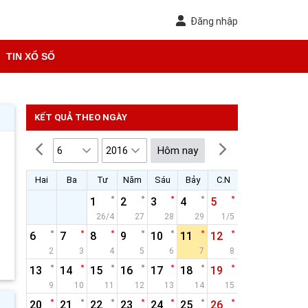
Đăng nhập
TIN XỔ SỐ
KẾT QUẢ THEO NGÀY
Hôm nay
Hai
Ba
Tư
Năm
Sáu
Bảy
C.N
1
2
3
4
5
26/4
27
28
29
1/5
6
7
8
9
10
11
12
2
3
4
5
6
7
8
13
14
15
16
17
18
19
9
10
11
12
13
14
15
20
21
22
23
24
25
26