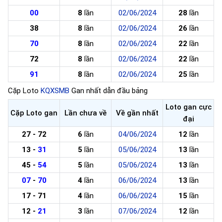
00
8
lần
02/06/2024
28
lần
38
8
lần
02/06/2024
26
lần
70
8
lần
02/06/2024
22
lần
72
8
lần
02/06/2024
22
lần
91
8
lần
02/06/2024
25
lần
Cặp Loto
KQXSMB
Gan nhất dẫn đầu bảng
Loto gan cực
Cặp Loto gan
Lần chưa về
Về gần nhất
đại
27 - 72
6
lần
04/06/2024
12
lần
13 -
31
5
lần
05/06/2024
13
lần
45 -
54
5
lần
05/06/2024
13
lần
07
-
70
4
lần
06/06/2024
13
lần
17 - 71
4
lần
06/06/2024
15
lần
12 -
21
3
lần
07/06/2024
12
lần