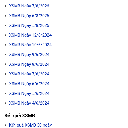
XSMB Ngày 7/8/2026
XSMB Ngày 6/8/2026
XSMB Ngày 5/8/2026
XSMB Ngày 12/6/2024
XSMB Ngày 10/6/2024
XSMB Ngày 9/6/2024
XSMB Ngày 8/6/2024
XSMB Ngày 7/6/2024
XSMB Ngày 6/6/2024
XSMB Ngày 5/6/2024
XSMB Ngày 4/6/2024
Kết quả XSMB
Kết quả XSMB 30 ngày