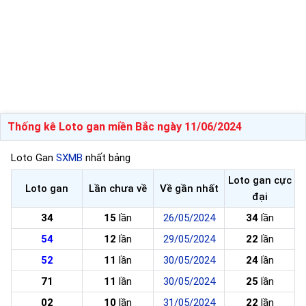
Thống kê Loto gan miền Bắc ngày 11/06/2024
Loto Gan
SXMB
nhất bảng
Loto gan cực
Loto gan
Lần chưa về
Về gần nhất
đại
34
15
lần
26/05/2024
34
lần
54
12
lần
29/05/2024
22
lần
52
11
lần
30/05/2024
24
lần
71
11
lần
30/05/2024
25
lần
02
10
lần
31/05/2024
22
lần