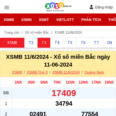
Đăng nhập
XSMB
XSMN
XSMT
VIETLOTT
PHÂN TÍCH
THỐ
Trang chủ
Xổ số miền Bắc
XSMB 11/06/2024
XSMB
T2
T3
T4
T5
T6
T7
CN
XSMB 11/6/2024 - Xổ số miền Bắc ngày
11-06-2024
XSMB
XSMB Thứ 3
XSMB 11/6/2024
Quảng Ninh
1NK
3NK
5NK
7NK
11NK
12NK
17NK
19NK
17409
ĐB
34794
1
02491
77554
2