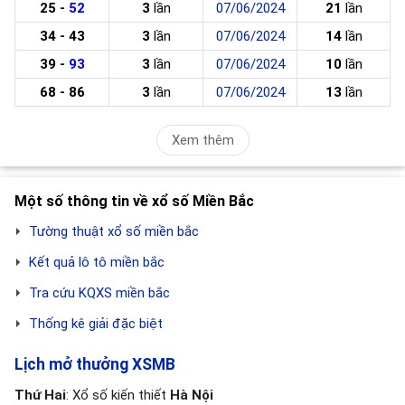
25 -
52
3
lần
07/06/2024
21
lần
34 - 43
3
lần
07/06/2024
14
lần
39 -
93
3
lần
07/06/2024
10
lần
68 - 86
3
lần
07/06/2024
13
lần
Xem thêm
Một số thông tin về xổ số Miền Bắc
Tường thuật xổ số miền bắc
Kết quả lô tô miền bắc
Tra cứu KQXS miền bắc
Thống kê giải đặc biệt
Lịch mở thưởng XSMB
Thứ Hai
: Xổ số kiến thiết
Hà Nội