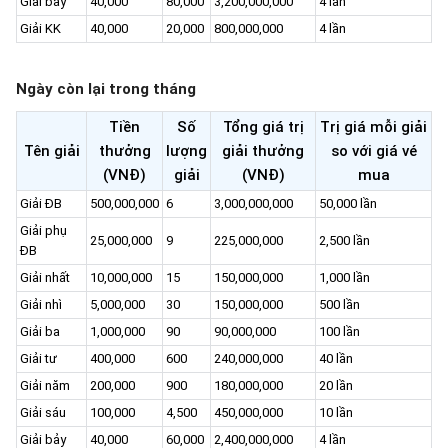
Giải bảy
40,000
80,000
3,200,000,000
4 lần
Giải KK
40,000
20,000
800,000,000
4 lần
Ngày còn lại trong tháng
Tiền
Số
Tổng giá trị
Trị giá mỗi giải
Tên giải
thưởng
lượng
giải thưởng
so với giá vé
(VNĐ)
giải
(VNĐ)
mua
Giải ĐB
500,000,000
6
3,000,000,000
50,000 lần
Giải phụ
25,000,000
9
225,000,000
2,500 lần
ĐB
Giải nhất
10,000,000
15
150,000,000
1,000 lần
Giải nhì
5,000,000
30
150,000,000
500 lần
Giải ba
1,000,000
90
90,000,000
100 lần
Giải tư
400,000
600
240,000,000
40 lần
Giải năm
200,000
900
180,000,000
20 lần
Giải sáu
100,000
4,500
450,000,000
10 lần
Giải bảy
40,000
60,000
2,400,000,000
4 lần