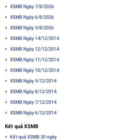
XSMB Ngày 7/8/2026
XSMB Ngày 6/8/2026
XSMB Ngày 5/8/2026
XSMB Ngày 14/12/2014
XSMB Ngày 12/12/2014
XSMB Ngày 11/12/2014
XSMB Ngày 10/12/2014
XSMB Ngày 9/12/2014
XSMB Ngày 8/12/2014
XSMB Ngày 7/12/2014
XSMB Ngày 6/12/2014
Kết quả XSMB
Kết quả XSMB 30 ngày