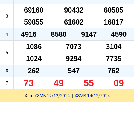
69160
90432
60585
3
59855
61602
16817
4916
8580
9147
4590
4
1086
7073
3104
5
1024
9294
7735
262
547
762
6
73
49
55
09
7
Xem
XSMB 12/12/2014
XSMB 14/12/2014