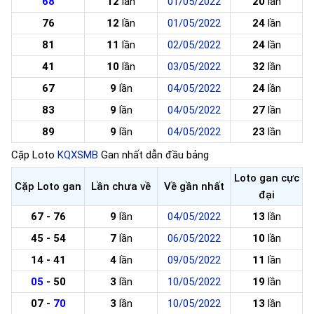
68
12
lần
01/05/2022
20
lần
76
12
lần
01/05/2022
24
lần
81
11
lần
02/05/2022
24
lần
41
10
lần
03/05/2022
32
lần
67
9
lần
04/05/2022
24
lần
83
9
lần
04/05/2022
27
lần
89
9
lần
04/05/2022
23
lần
Cặp Loto
KQXSMB
Gan nhất dẫn đầu bảng
Loto gan cực
Cặp Loto gan
Lần chưa về
Về gần nhất
đại
67 - 76
9
lần
04/05/2022
13
lần
45 - 54
7
lần
06/05/2022
10
lần
14 - 41
4
lần
09/05/2022
11
lần
05
- 50
3
lần
10/05/2022
19
lần
07 -
70
3
lần
10/05/2022
13
lần