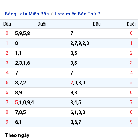
Bảng Loto Miền Bắc
Loto miền Bắc Thứ 7
Đầu
Đuôi
Đầu
Đuôi
0
5,9,5,8
7
0
1
8
2,7,9,2,3
1
2
1,1
3,5
2
3
2,3,1,6
3,5
3
4
7
7
4
5
3,7,2
7
,0,8,0
5
6
8,9
9,3
6
7
5
,1,0,9,4
8,4,5
7
8
7,8,5
6,1,8,0
8
9
6,1
0,6,7
9
Theo ngày