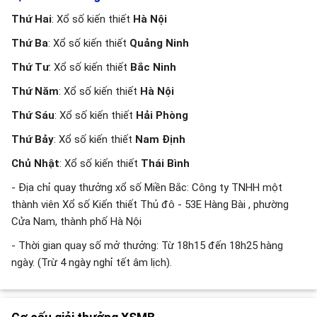
Thứ Hai
: Xổ số kiến thiết
Hà Nội
Thứ Ba
: Xổ số kiến thiết
Quảng Ninh
Thứ Tư
: Xổ số kiến thiết
Bắc Ninh
Thứ Năm
: Xổ số kiến thiết
Hà Nội
Thứ Sáu
: Xổ số kiến thiết
Hải Phòng
Thứ Bảy
: Xổ số kiến thiết
Nam Định
Chủ Nhật
: Xổ số kiến thiết
Thái Bình
- Địa chỉ quay thưởng xổ số Miền Bắc: Công ty TNHH một
thành viên Xổ số Kiến thiết Thủ đô - 53E Hàng Bài , phường
Cửa Nam, thành phố Hà Nội
- Thời gian quay số mở thưởng: Từ 18h15 đến 18h25 hàng
ngày. (Trừ 4 ngày nghỉ tết âm lịch).