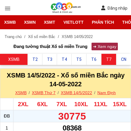
Đăng nhập
XSMB
XSMN
XSMT
VIETLOTT
PHÂN TÍCH
THỐ
Trang chủ
Xổ số miền Bắc
XSMB 14/05/2022
Đang tường thuật Xổ số
miền Trung
➜ Xem ngay
XSMB
T2
T3
T4
T5
T6
T7
CN
XSMB 14/5/2022 - Xổ số miền Bắc ngày
14-05-2022
XSMB
XSMB Thứ 7
XSMB 14/5/2022
Nam Định
2XL
6XL
7XL
10XL
11XL
15XL
30775
ĐB
08368
1