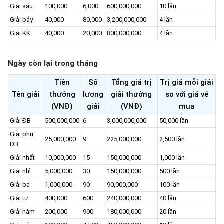
Giải sáu
100,000
6,000
600,000,000
10 lần
Giải bảy
40,000
80,000
3,200,000,000
4 lần
Giải KK
40,000
20,000
800,000,000
4 lần
Ngày còn lại trong tháng
Tiền
Số
Tổng giá trị
Trị giá mỗi giải
Tên giải
thưởng
lượng
giải thưởng
so với giá vé
(VNĐ)
giải
(VNĐ)
mua
Giải ĐB
500,000,000
6
3,000,000,000
50,000 lần
Giải phụ
25,000,000
9
225,000,000
2,500 lần
ĐB
Giải nhất
10,000,000
15
150,000,000
1,000 lần
Giải nhì
5,000,000
30
150,000,000
500 lần
Giải ba
1,000,000
90
90,000,000
100 lần
Giải tư
400,000
600
240,000,000
40 lần
Giải năm
200,000
900
180,000,000
20 lần