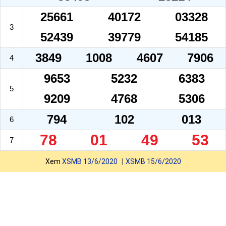
25661
40172
03328
3
52439
39779
54185
3849
1008
4607
7906
4
9653
5232
6383
5
9209
4768
5306
794
102
013
6
78
01
49
53
7
Xem
XSMB 13/6/2020
XSMB 15/6/2020