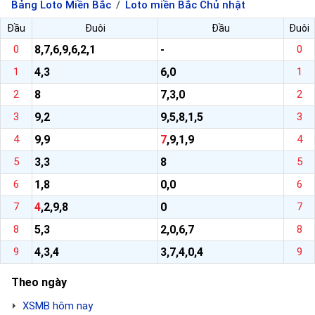
Bảng Loto Miền Bắc
Loto miền Bắc Chủ nhật
Đầu
Đuôi
Đầu
Đuôi
0
8,7,6,9,6,2,1
-
0
1
4,3
6,0
1
2
8
7,3,0
2
3
9,2
9,5,8,1,5
3
4
9,9
7
,9,1,9
4
5
3,3
8
5
6
1,8
0,0
6
7
4
,2,9,8
0
7
8
5,3
2,0,6,7
8
9
4,3,4
3,7,4,0,4
9
Theo ngày
XSMB hôm nay