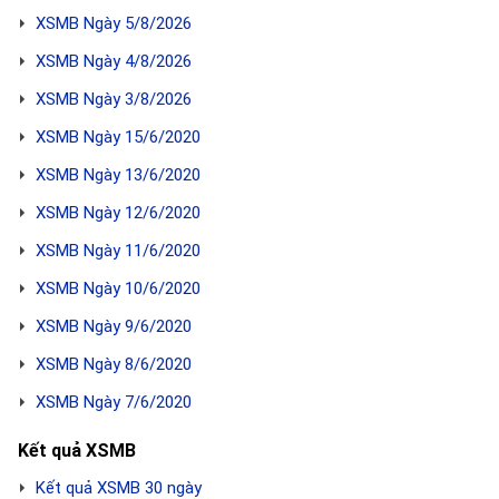
XSMB Ngày 5/8/2026
XSMB Ngày 4/8/2026
XSMB Ngày 3/8/2026
XSMB Ngày 15/6/2020
XSMB Ngày 13/6/2020
XSMB Ngày 12/6/2020
XSMB Ngày 11/6/2020
XSMB Ngày 10/6/2020
XSMB Ngày 9/6/2020
XSMB Ngày 8/6/2020
XSMB Ngày 7/6/2020
Kết quả XSMB
Kết quả XSMB 30 ngày