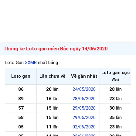
Thống kê Loto gan miền Bắc ngày 14/06/2020
Loto Gan
SXMB
nhất bảng
Loto gan cực
Loto gan
Lần chưa về
Về gần nhất
đại
86
20
lần
24/05/2020
28
lần
89
16
lần
28/05/2020
23
lần
57
15
lần
29/05/2020
30
lần
58
15
lần
29/05/2020
35
lần
05
11
lần
02/06/2020
23
lần