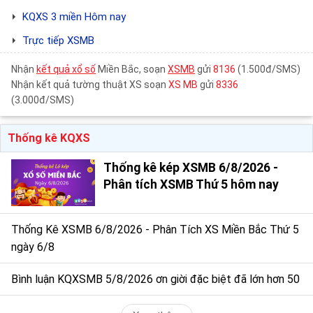
KQXS 3 miền Hôm nay
Trực tiếp XSMB
Nhận
kết quả xổ số
Miền Bắc, soạn
XSMB
gửi
8136
(1.500đ/SMS)
Nhận kết quả tường thuật XS soạn
XS MB
gửi
8336
(3.000đ/SMS)
Thống kê KQXS
Thống kê kép XSMB 6/8/2026 -
Phân tích XSMB Thứ 5 hôm nay
Thống Kê XSMB 6/8/2026 - Phân Tích XS Miền Bắc Thứ 5
ngày 6/8
Bình luận KQXSMB 5/8/2026 ơn giời đặc biệt đã lớn hơn 50