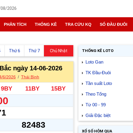
9/08/2026
PHÂN TÍCH
THỐNG KÊ
TRA CỨU KQ
SỔ ĐẦU ĐUÔI
5
Thứ 6
Thứ 7
Chủ Nhật
THỐNG KÊ LOTO
Loto Gan
 Bắc ngày 14-06-2026
TK Đầu-Đuôi
/6/2026
Thái Bình
Tần suất Loto
9BY
11BY
15BY
Theo Tổng
00
Từ 00 - 99
71
Giải Đặc biệt
82483
XỔ SỐ HÔM QUA