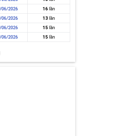
/06/2026
16
lần
/06/2026
13
lần
/06/2026
15
lần
/06/2026
15
lần