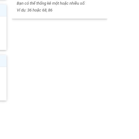
Bạn có thể thống kê một hoặc nhiều số:
Ví dụ: 36 hoặc 68, 86