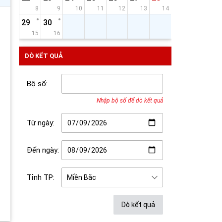
8
9
10
11
12
13
14
29
30
15
16
DÒ KẾT QUẢ
Bộ số:
Nhập bộ số để dò kết quả
Từ ngày:
Đến ngày:
Tỉnh TP:
Dò kết quả