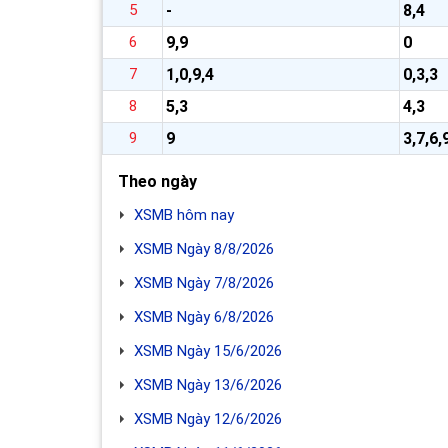
5
-
8,4
6
9,9
0
7
1,0,9,4
0,3,3
8
5,3
4,3
9
9
3,7,6,
Theo ngày
XSMB hôm nay
XSMB Ngày 8/8/2026
XSMB Ngày 7/8/2026
XSMB Ngày 6/8/2026
XSMB Ngày 15/6/2026
XSMB Ngày 13/6/2026
XSMB Ngày 12/6/2026