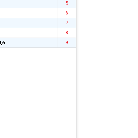
5
6
7
8
9,6
9