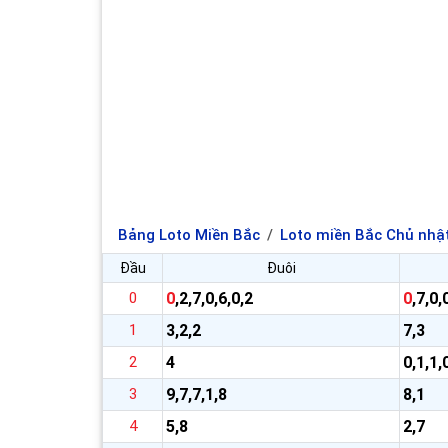
Bảng Loto Miền Bắc
Loto miền Bắc Chủ nhậ
Đầu
Đuôi
0
0
,2,7,0,6,0,2
0
,7,0,
1
3,2,2
7,3
2
4
0,1,1,
3
9,7,7,1,8
8,1
4
5,8
2,7