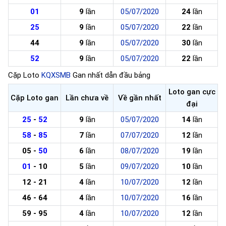
01
9
lần
05/07/2020
24
lần
25
9
lần
05/07/2020
22
lần
44
9
lần
05/07/2020
30
lần
52
9
lần
05/07/2020
22
lần
Cặp Loto
KQXSMB
Gan nhất dẫn đầu bảng
Loto gan cực
Cặp Loto gan
Lần chưa về
Về gần nhất
đại
25
-
52
9
lần
05/07/2020
14
lần
58
-
85
7
lần
07/07/2020
12
lần
05 -
50
6
lần
08/07/2020
19
lần
01
- 10
5
lần
09/07/2020
10
lần
12 - 21
4
lần
10/07/2020
12
lần
46 - 64
4
lần
10/07/2020
16
lần
59 - 95
4
lần
10/07/2020
12
lần