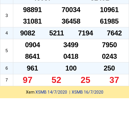
98891
70034
10961
3
31081
36458
61985
9082
5211
7194
7642
4
0904
3499
7950
5
8641
0418
0243
961
100
250
6
97
52
25
37
7
Xem
XSMB 14/7/2020
XSMB 16/7/2020