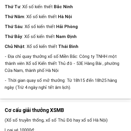
Thứ Tư
: Xổ số kiến thiết
Bắc Ninh
Thứ Năm
: Xổ số kiến thiết
Hà Nội
Thứ Sáu
: Xổ số kiến thiết
Hải Phòng
Thứ Bảy
: Xổ số kiến thiết
Nam Định
Chủ Nhật
: Xổ số kiến thiết
Thái Bình
- Địa chỉ quay thưởng xổ số Miền Bắc: Công ty TNHH một
thành viên Xổ số Kiến thiết Thủ đô - 53E Hàng Bài , phường
Cửa Nam, thành phố Hà Nội
- Thời gian quay số mở thưởng: Từ 18h15 đến 18h25 hàng
ngày. (Trừ 4 ngày nghỉ tết âm lịch).
Cơ cấu giải thưởng XSMB
(Xổ số truyền thống, xổ số Thủ Đô hay xổ số Hà Nội)
Loại vé 10000đ: