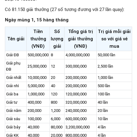
Có 81.150 giải thưởng (27 số tương đương với 27 lần quay):
Ngày mùng 1, 15 hàng tháng
Tiền
Số
Tổng giá trị
Trị giá mỗi giải
Tên giải
thưởng
lượng
giải thưởng
so với giá vé
(VNĐ)
giải
(VNĐ)
mua
Giải ĐB
500,000,000
8
4,000,000,000
50,000 lần
Giải phụ
25,000,000
12
300,000,000
2,500 lần
ĐB
Giải nhất
10,000,000
20
200,000,000
1,000 lần
Giải nhì
5,000,000
40
200,000,000
500 lần
Giải ba
1,000,000
120
120,000,000
100 lần
Giải tư
400,000
800
320,000,000
40 lần
Giải năm
200,000
1,200
240,000,000
20 lần
Giải sáu
100,000
6,000
600,000,000
10 lần
Giải bảy
40,000
80,000
3,200,000,000
4 lần
Giải KK
40,000
20,000
800,000,000
4 lần