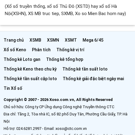
(Xổ số truyền thống, xổ số Thủ Đô (XSTD) hay xổ số Hà
Nội(XSHN), XS MB truc tiep, SXMB, Xo so Mien Bac hom nay)
Trang chủ
XSMB
XSMN
XSMT
Mega 6/45
Xổ số Keno
Phân tích
Thống kê vị trí
Thống kê Loto gan
Thống kê tổng hợp
Thống kê Keno theo chu kỳ
Thống kê tần suất loto
Thống kê tần suất cặp loto
Thống kê giải đặc biệt ngày mai
Tin Xổ số
Copyright © 2007 - 2026 Xoso.com.vn, All Rights Reserved
Chủ sở hữu: Công ty CP Ứng dụng Công nghệ Truyền thông CTC
Địa chỉ: Tầng 2, Tòa nhà IC, số 82 phố Duy Tân, Phường Cầu Giấy, TP. Hà
Nội
Hỗ trợ: 024.6281.2997 - Email: xoso@ctc.com.vn