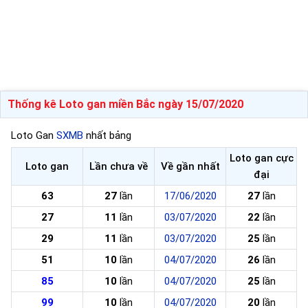
Thống kê Loto gan miền Bắc ngày 15/07/2020
Loto Gan
SXMB
nhất bảng
Loto gan cực
Loto gan
Lần chưa về
Về gần nhất
đại
63
27
lần
17/06/2020
27
lần
27
11
lần
03/07/2020
22
lần
29
11
lần
03/07/2020
25
lần
51
10
lần
04/07/2020
26
lần
85
10
lần
04/07/2020
25
lần
99
10
lần
04/07/2020
20
lần