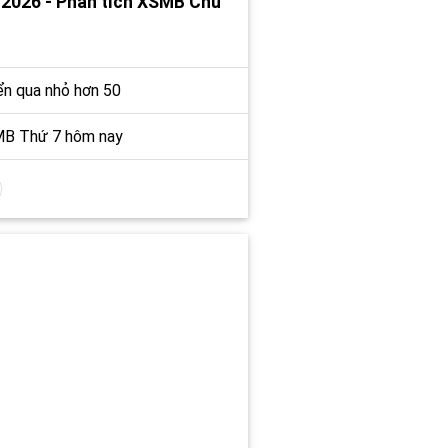
2026 - Phân tích XSMB Chủ
n qua nhỏ hơn 50
MB Thứ 7 hôm nay