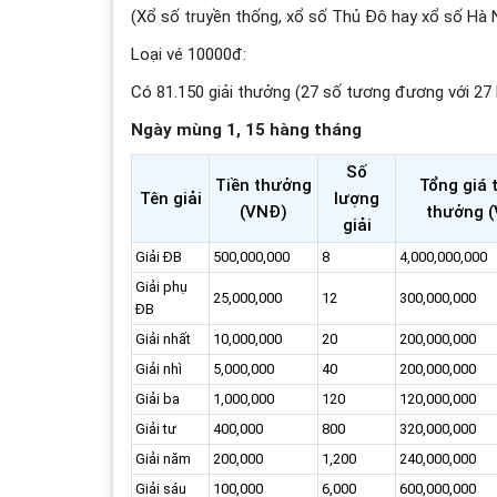
(Xổ số truyền thống, xổ số Thủ Đô hay xổ số Hà 
Loại vé 10000đ:
Có 81.150 giải thưởng (27 số tương đương với 27 
Ngày mùng 1, 15 hàng tháng
Số
Tiền thưởng
Tổng giá t
Tên giải
lượng
(VNĐ)
thưởng 
giải
Giải ĐB
500,000,000
8
4,000,000,000
Giải phụ
25,000,000
12
300,000,000
ĐB
Giải nhất
10,000,000
20
200,000,000
Giải nhì
5,000,000
40
200,000,000
Giải ba
1,000,000
120
120,000,000
Giải tư
400,000
800
320,000,000
Giải năm
200,000
1,200
240,000,000
Giải sáu
100,000
6,000
600,000,000