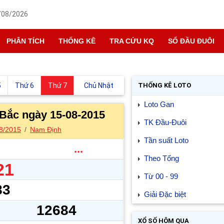
9/08/2026
PHÂN TÍCH
THỐNG KÊ
TRA CỨU KQ
SỔ ĐẦU ĐUÔI
5
Thứ 6
Thứ 7
Chủ Nhật
THỐNG KÊ LOTO
Loto Gan
 Bắc ngày 15-08-2015
TK Đầu-Đuôi
8/2015
Nam Định
Tần suất Loto
...
Theo Tổng
21
Từ 00 - 99
83
Giải Đặc biệt
12684
XỔ SỐ HÔM QUA