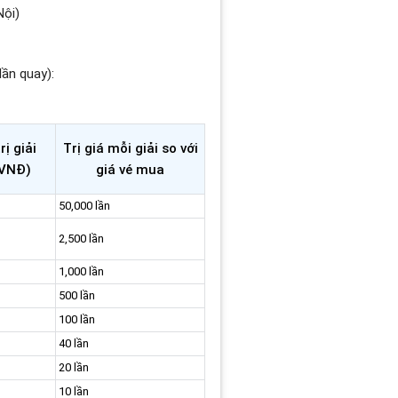
Nội)
lần quay):
rị giải
Trị giá mỗi giải so với
(VNĐ)
giá vé mua
50,000 lần
2,500 lần
1,000 lần
500 lần
100 lần
40 lần
20 lần
10 lần