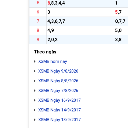
5
6
,8,3,4,4
1
6
3
5
,7
7
4,3,6,7,7
0,7,7
8
4,9
5,0
9
2,0,2
3,8
Theo ngày
XSMB hôm nay
XSMB Ngày 9/8/2026
XSMB Ngày 8/8/2026
XSMB Ngày 7/8/2026
XSMB Ngày 16/9/2017
XSMB Ngày 14/9/2017
XSMB Ngày 13/9/2017