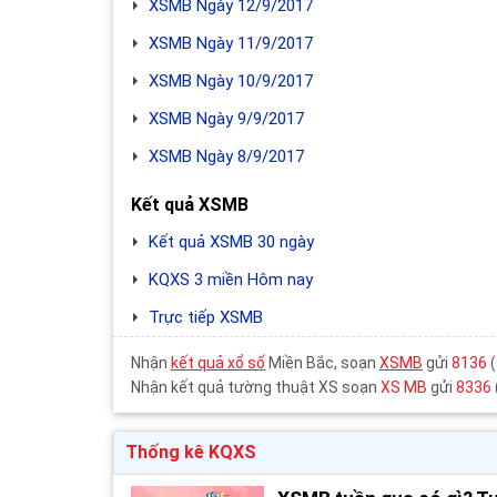
XSMB Ngày 12/9/2017
XSMB Ngày 11/9/2017
XSMB Ngày 10/9/2017
XSMB Ngày 9/9/2017
XSMB Ngày 8/9/2017
Kết quả XSMB
Kết quả XSMB 30 ngày
KQXS 3 miền Hôm nay
Trực tiếp XSMB
Nhận
kết quả xổ số
Miền Bắc, soạn
XSMB
gửi
8136
(
Nhận kết quả tường thuật XS soạn
XS MB
gửi
8336
Thống kê KQXS