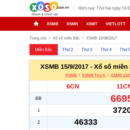
Hôm nay: Thứ Hai ngày 10/
XSMB
XSMN
XSMT
VIETLOTT
Trang chủ
Xổ số miền Bắc
XSMB 15/09/2017
Miền Bắc
Thứ 2
Thứ 3
Thứ 4
Thứ 
XSMB 15/9/2017 - Xổ số miền
XSMB
XSMB Thứ 6
XSMB 15/
6CN
11C
669
ĐB
372
1
46333
2