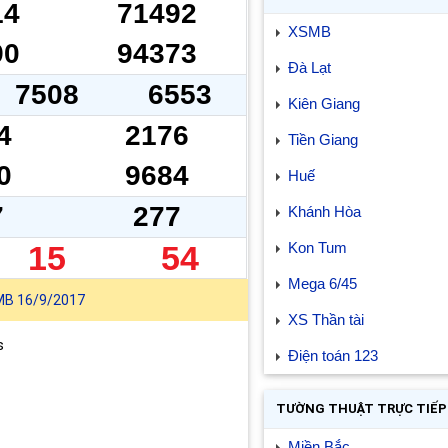
14
71492
XSMB
90
94373
Đà Lạt
7508
6553
Kiên Giang
4
2176
Tiền Giang
0
9684
Huế
7
277
Khánh Hòa
15
54
Kon Tum
Mega 6/45
B 16/9/2017
XS Thần tài
s
Điện toán 123
TƯỜNG THUẬT TRỰC TIẾP
Miền Bắc