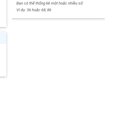
Bạn có thể thống kê một hoặc nhiều số:
Ví dụ: 36 hoặc 68, 86