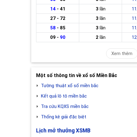
14
- 41
3
lần
11
27 - 72
3
lần
11
58
- 85
3
lần
11
09 -
90
2
lần
12
Xem thêm
Một số thông tin về xổ số Miền Bắc
Tường thuật xổ số miền bắc
Kết quả lô tô miền bắc
Tra cứu KQXS miền bắc
Thống kê giải đặc biệt
Lịch mở thưởng XSMB