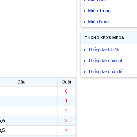
Miền Trung
Miền Nam
THỐNG KÊ XS MEGA
Thống kê 01-45
Thống kê nhiều ít
Thống kê chẵn lẻ
Đầu
Đuôi
0
1
2
5,6
3
8,5
4