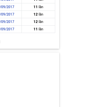
/09/2017
11
lần
/09/2017
12
lần
/09/2017
12
lần
/09/2017
11
lần