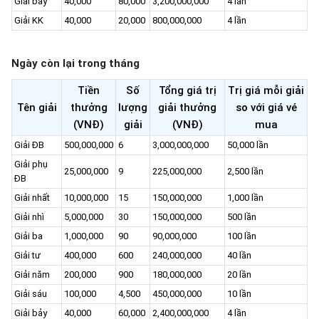
Giải bảy
40,000
80,000
3,200,000,000
4 lần
Giải KK
40,000
20,000
800,000,000
4 lần
Ngày còn lại trong tháng
Tiền
Số
Tổng giá trị
Trị giá mỗi giải
Tên giải
thưởng
lượng
giải thưởng
so với giá vé
(VNĐ)
giải
(VNĐ)
mua
Giải ĐB
500,000,000
6
3,000,000,000
50,000 lần
Giải phụ
25,000,000
9
225,000,000
2,500 lần
ĐB
Giải nhất
10,000,000
15
150,000,000
1,000 lần
Giải nhì
5,000,000
30
150,000,000
500 lần
Giải ba
1,000,000
90
90,000,000
100 lần
Giải tư
400,000
600
240,000,000
40 lần
Giải năm
200,000
900
180,000,000
20 lần
Giải sáu
100,000
4,500
450,000,000
10 lần
Giải bảy
40,000
60,000
2,400,000,000
4 lần