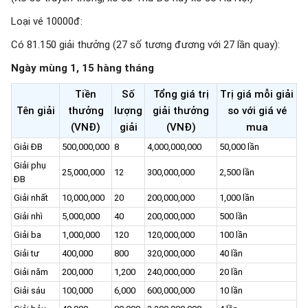
Loại vé 10000đ:
Có 81.150 giải thưởng (27 số tương đương với 27 lần quay):
Ngày mùng 1, 15 hàng tháng
Tiền
Số
Tổng giá trị
Trị giá mỗi giải
Tên giải
thưởng
lượng
giải thưởng
so với giá vé
(VNĐ)
giải
(VNĐ)
mua
Giải ĐB
500,000,000
8
4,000,000,000
50,000 lần
Giải phụ
25,000,000
12
300,000,000
2,500 lần
ĐB
Giải nhất
10,000,000
20
200,000,000
1,000 lần
Giải nhì
5,000,000
40
200,000,000
500 lần
Giải ba
1,000,000
120
120,000,000
100 lần
Giải tư
400,000
800
320,000,000
40 lần
Giải năm
200,000
1,200
240,000,000
20 lần
Giải sáu
100,000
6,000
600,000,000
10 lần