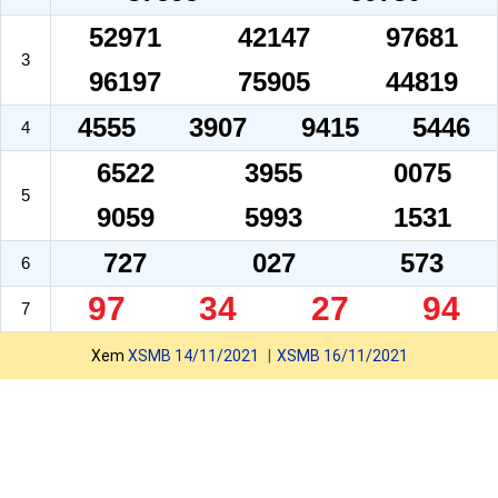
52971
42147
97681
3
96197
75905
44819
4555
3907
9415
5446
4
6522
3955
0075
5
9059
5993
1531
727
027
573
6
97
34
27
94
7
Xem
XSMB 14/11/2021
XSMB 16/11/2021