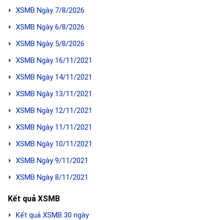
XSMB Ngày 7/8/2026
XSMB Ngày 6/8/2026
XSMB Ngày 5/8/2026
XSMB Ngày 16/11/2021
XSMB Ngày 14/11/2021
XSMB Ngày 13/11/2021
XSMB Ngày 12/11/2021
XSMB Ngày 11/11/2021
XSMB Ngày 10/11/2021
XSMB Ngày 9/11/2021
XSMB Ngày 8/11/2021
Kết quả XSMB
Kết quả XSMB 30 ngày