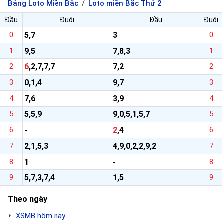
Bảng Loto Miền Bắc
Loto miền Bắc Thứ 2
Đầu
Đuôi
Đầu
Đuôi
0
5,7
3
0
1
9,5
7,8,3
1
2
6
,2,7,7,7
7,2
2
3
0,1,4
9,7
3
4
7,6
3,9
4
5
5,5,9
9,0,5,1,5,7
5
6
-
2
,4
6
7
2,1,5,3
4,9,0,2,2,9,2
7
8
1
-
8
9
5,7,3,7,4
1,5
9
Theo ngày
XSMB hôm nay