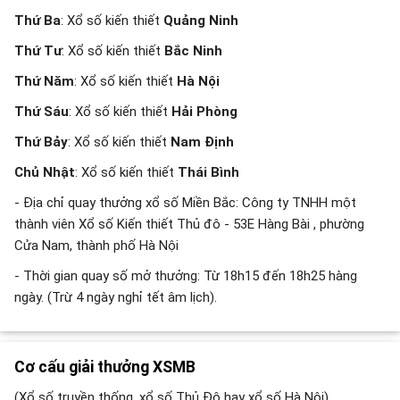
Thứ Ba
: Xổ số kiến thiết
Quảng Ninh
Thứ Tư
: Xổ số kiến thiết
Bắc Ninh
Thứ Năm
: Xổ số kiến thiết
Hà Nội
Thứ Sáu
: Xổ số kiến thiết
Hải Phòng
Thứ Bảy
: Xổ số kiến thiết
Nam Định
Chủ Nhật
: Xổ số kiến thiết
Thái Bình
- Địa chỉ quay thưởng xổ số Miền Bắc: Công ty TNHH một
thành viên Xổ số Kiến thiết Thủ đô - 53E Hàng Bài , phường
Cửa Nam, thành phố Hà Nội
- Thời gian quay số mở thưởng: Từ 18h15 đến 18h25 hàng
ngày. (Trừ 4 ngày nghỉ tết âm lịch).
Cơ cấu giải thưởng XSMB
(Xổ số truyền thống, xổ số Thủ Đô hay xổ số Hà Nội)