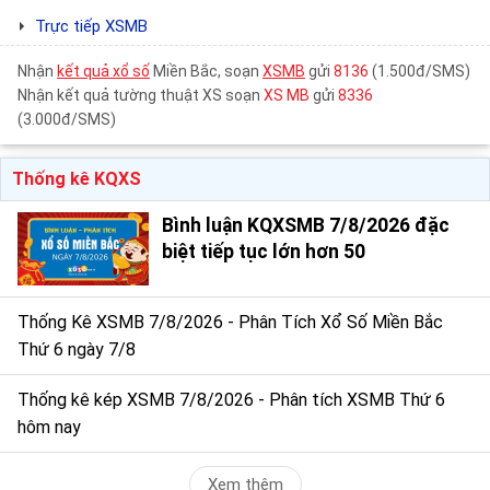
Trực tiếp XSMB
Nhận
kết quả xổ số
Miền Bắc, soạn
XSMB
gửi
8136
(1.500đ/SMS)
Nhận kết quả tường thuật XS soạn
XS MB
gửi
8336
(3.000đ/SMS)
Thống kê KQXS
Bình luận KQXSMB 7/8/2026 đặc
biệt tiếp tục lớn hơn 50
Thống Kê XSMB 7/8/2026 - Phân Tích Xổ Số Miền Bắc
Thứ 6 ngày 7/8
Thống kê kép XSMB 7/8/2026 - Phân tích XSMB Thứ 6
hôm nay
Xem thêm