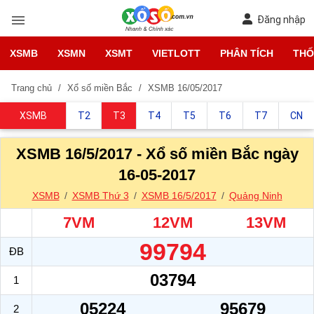
Đăng nhập
XSMB
XSMN
XSMT
VIETLOTT
PHÂN TÍCH
THỐ
Trang chủ
Xổ số miền Bắc
XSMB 16/05/2017
XSMB
T2
T3
T4
T5
T6
T7
CN
XSMB 16/5/2017 - Xổ số miền Bắc ngày
16-05-2017
XSMB
XSMB Thứ 3
XSMB 16/5/2017
Quảng Ninh
7VM
12VM
13VM
99794
ĐB
03794
1
05224
95679
2