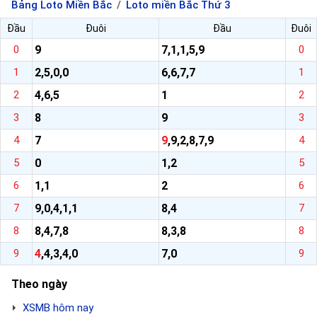
Bảng Loto Miền Bắc
Loto miền Bắc Thứ 3
Đầu
Đuôi
Đầu
Đuôi
0
9
7,1,1,5,9
0
1
2,5,0,0
6,6,7,7
1
2
4,6,5
1
2
3
8
9
3
4
7
9
,9,2,8,7,9
4
5
0
1,2
5
6
1,1
2
6
7
9,0,4,1,1
8,4
7
8
8,4,7,8
8,3,8
8
9
4
,4,3,4,0
7,0
9
Theo ngày
XSMB hôm nay