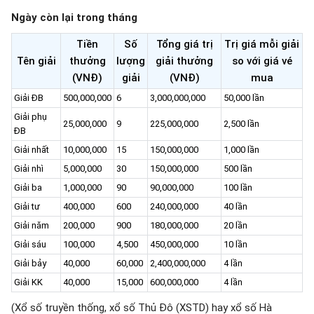
Ngày còn lại trong tháng
Tiền
Số
Tổng giá trị
Trị giá mỗi giải
Tên giải
thưởng
lượng
giải thưởng
so với giá vé
(VNĐ)
giải
(VNĐ)
mua
Giải ĐB
500,000,000
6
3,000,000,000
50,000 lần
Giải phụ
25,000,000
9
225,000,000
2,500 lần
ĐB
Giải nhất
10,000,000
15
150,000,000
1,000 lần
Giải nhì
5,000,000
30
150,000,000
500 lần
Giải ba
1,000,000
90
90,000,000
100 lần
Giải tư
400,000
600
240,000,000
40 lần
Giải năm
200,000
900
180,000,000
20 lần
Giải sáu
100,000
4,500
450,000,000
10 lần
Giải bảy
40,000
60,000
2,400,000,000
4 lần
Giải KK
40,000
15,000
600,000,000
4 lần
(Xổ số truyền thống, xổ số Thủ Đô (XSTD) hay xổ số Hà