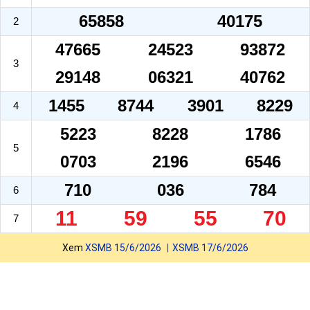
65858
40175
2
47665
24523
93872
3
29148
06321
40762
1455
8744
3901
8229
4
5223
8228
1786
5
0703
2196
6546
710
036
784
6
11
59
55
70
7
Xem
XSMB 15/6/2026
XSMB 17/6/2026