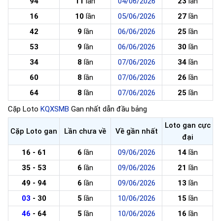
94
11
lần
04/06/2026
23
lần
16
10
lần
05/06/2026
27
lần
42
9
lần
06/06/2026
25
lần
53
9
lần
06/06/2026
30
lần
34
8
lần
07/06/2026
34
lần
60
8
lần
07/06/2026
26
lần
64
8
lần
07/06/2026
25
lần
Cặp Loto
KQXSMB
Gan nhất dẫn đầu bảng
Loto gan cực
Cặp Loto gan
Lần chưa về
Về gần nhất
đại
16 - 61
6
lần
09/06/2026
14
lần
35 - 53
6
lần
09/06/2026
21
lần
49 - 94
6
lần
09/06/2026
13
lần
03
- 30
5
lần
10/06/2026
15
lần
46
- 64
5
lần
10/06/2026
16
lần