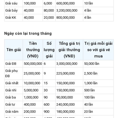
Giải sáu
100,000
6,000
600,000,000
10 lần
Giải bảy
40,000
80,000
3,200,000,000
4 lần
Giải KK
40,000
20,000
800,000,000
4 lần
Ngày còn lại trong tháng
Tiền
Số
Tổng giá trị
Trị giá mỗi giải
Tên giải
thưởng
lượng
giải thưởng
so với giá vé
(VNĐ)
giải
(VNĐ)
mua
Giải ĐB
500,000,000
6
3,000,000,000
50,000 lần
Giải phụ
25,000,000
9
225,000,000
2,500 lần
ĐB
Giải nhất
10,000,000
15
150,000,000
1,000 lần
Giải nhì
5,000,000
30
150,000,000
500 lần
Giải ba
1,000,000
90
90,000,000
100 lần
Giải tư
400,000
600
240,000,000
40 lần
Giải năm
200,000
900
180,000,000
20 lần