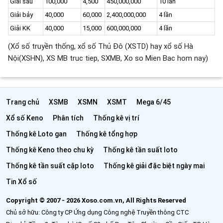
Giải sáu
100,000
4,500
450,000,000
10 lần
Giải bảy
40,000
60,000
2,400,000,000
4 lần
Giải KK
40,000
15,000
600,000,000
4 lần
(Xổ số truyền thống, xổ số Thủ Đô (XSTD) hay xổ số Hà
Nội(XSHN), XS MB truc tiep, SXMB, Xo so Mien Bac hom nay)
Trang chủ
XSMB
XSMN
XSMT
Mega 6/45
Xổ số Keno
Phân tích
Thống kê vị trí
Thống kê Loto gan
Thống kê tổng hợp
Thống kê Keno theo chu kỳ
Thống kê tần suất loto
Thống kê tần suất cặp loto
Thống kê giải đặc biệt ngày mai
Tin Xổ số
Copyright © 2007 - 2026 Xoso.com.vn, All Rights Reserved
Chủ sở hữu: Công ty CP Ứng dụng Công nghệ Truyền thông CTC