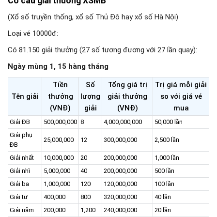
Cơ cấu giải thưởng XSMB
(Xổ số truyền thống, xổ số Thủ Đô hay xổ số Hà Nội)
Loại vé 10000đ:
Có 81.150 giải thưởng (27 số tương đương với 27 lần quay):
Ngày mùng 1, 15 hàng tháng
Tiền
Số
Tổng giá trị
Trị giá mỗi giải
Tên giải
thưởng
lượng
giải thưởng
so với giá vé
(VNĐ)
giải
(VNĐ)
mua
Giải ĐB
500,000,000
8
4,000,000,000
50,000 lần
Giải phụ
25,000,000
12
300,000,000
2,500 lần
ĐB
Giải nhất
10,000,000
20
200,000,000
1,000 lần
Giải nhì
5,000,000
40
200,000,000
500 lần
Giải ba
1,000,000
120
120,000,000
100 lần
Giải tư
400,000
800
320,000,000
40 lần
Giải năm
200,000
1,200
240,000,000
20 lần