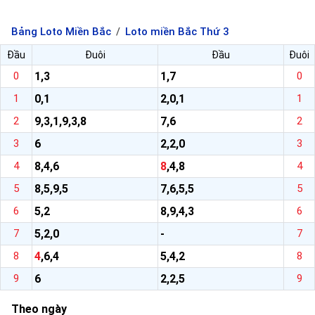
Bảng Loto Miền Bắc
Loto miền Bắc Thứ 3
Đầu
Đuôi
Đầu
Đuôi
0
1,3
1,7
0
1
0,1
2,0,1
1
2
9,3,1,9,3,8
7,6
2
3
6
2,2,0
3
4
8,4,6
8
,4,8
4
5
8,5,9,5
7,6,5,5
5
6
5,2
8,9,4,3
6
7
5,2,0
-
7
8
4
,6,4
5,4,2
8
9
6
2,2,5
9
Theo ngày