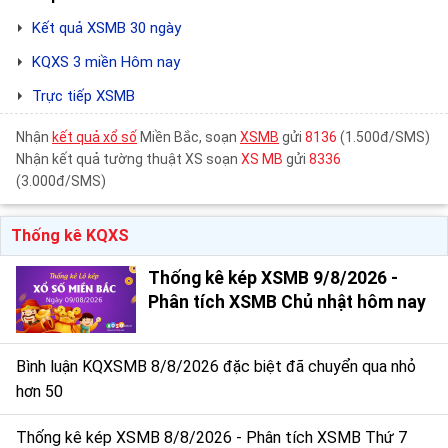
Kết quả XSMB 30 ngày
KQXS 3 miền Hôm nay
Trực tiếp XSMB
Nhận
kết quả xổ số
Miền Bắc, soạn
XSMB
gửi
8136
(1.500đ/SMS)
Nhận kết quả tường thuật XS soạn
XS MB
gửi
8336
(3.000đ/SMS)
Thống kê KQXS
Thống kê kép XSMB 9/8/2026 -
Phân tích XSMB Chủ nhật hôm nay
Bình luận KQXSMB 8/8/2026 đặc biệt đã chuyển qua nhỏ
hơn 50
Thống kê kép XSMB 8/8/2026 - Phân tích XSMB Thứ 7