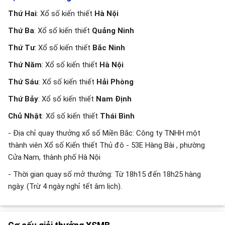
Thứ Hai
: Xổ số kiến thiết
Hà Nội
Thứ Ba
: Xổ số kiến thiết
Quảng Ninh
Thứ Tư
: Xổ số kiến thiết
Bắc Ninh
Thứ Năm
: Xổ số kiến thiết
Hà Nội
Thứ Sáu
: Xổ số kiến thiết
Hải Phòng
Thứ Bảy
: Xổ số kiến thiết
Nam Định
Chủ Nhật
: Xổ số kiến thiết
Thái Bình
- Địa chỉ quay thưởng xổ số Miền Bắc: Công ty TNHH một
thành viên Xổ số Kiến thiết Thủ đô - 53E Hàng Bài , phường
Cửa Nam, thành phố Hà Nội
- Thời gian quay số mở thưởng: Từ 18h15 đến 18h25 hàng
ngày. (Trừ 4 ngày nghỉ tết âm lịch).