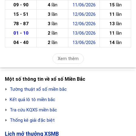
09 - 90
4
lần
11/06/2026
15
lần
15 - 51
3
lần
12/06/2026
11
lần
78 - 87
3
lần
12/06/2026
13
lần
01
-
10
2
lần
13/06/2026
11
lần
04 - 40
2
lần
13/06/2026
14
lần
Xem thêm
Một số thông tin về xổ số Miền Bắc
Tường thuật xổ số miền bắc
Kết quả lô tô miền bắc
Tra cứu KQXS miền bắc
Thống kê giải đặc biệt
Lịch mở thưởng XSMB