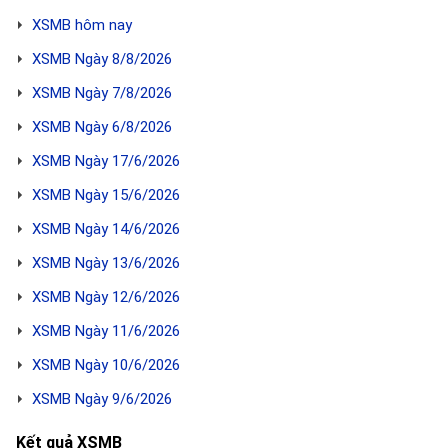
XSMB hôm nay
XSMB Ngày 8/8/2026
XSMB Ngày 7/8/2026
XSMB Ngày 6/8/2026
XSMB Ngày 17/6/2026
XSMB Ngày 15/6/2026
XSMB Ngày 14/6/2026
XSMB Ngày 13/6/2026
XSMB Ngày 12/6/2026
XSMB Ngày 11/6/2026
XSMB Ngày 10/6/2026
XSMB Ngày 9/6/2026
Kết quả XSMB