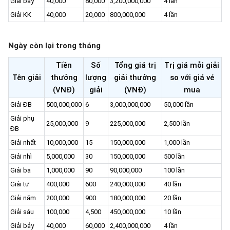
Giải bảy
40,000
80,000
3,200,000,000
4 lần
Giải KK
40,000
20,000
800,000,000
4 lần
Ngày còn lại trong tháng
Tiền
Số
Tổng giá trị
Trị giá mỗi giải
Tên giải
thưởng
lượng
giải thưởng
so với giá vé
(VNĐ)
giải
(VNĐ)
mua
Giải ĐB
500,000,000
6
3,000,000,000
50,000 lần
Giải phụ
25,000,000
9
225,000,000
2,500 lần
ĐB
Giải nhất
10,000,000
15
150,000,000
1,000 lần
Giải nhì
5,000,000
30
150,000,000
500 lần
Giải ba
1,000,000
90
90,000,000
100 lần
Giải tư
400,000
600
240,000,000
40 lần
Giải năm
200,000
900
180,000,000
20 lần
Giải sáu
100,000
4,500
450,000,000
10 lần
Giải bảy
40,000
60,000
2,400,000,000
4 lần