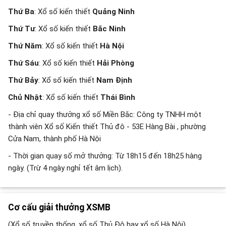
Thứ Ba
: Xổ số kiến thiết
Quảng Ninh
Thứ Tư
: Xổ số kiến thiết
Bắc Ninh
Thứ Năm
: Xổ số kiến thiết
Hà Nội
Thứ Sáu
: Xổ số kiến thiết
Hải Phòng
Thứ Bảy
: Xổ số kiến thiết
Nam Định
Chủ Nhật
: Xổ số kiến thiết
Thái Bình
- Địa chỉ quay thưởng xổ số Miền Bắc: Công ty TNHH một
thành viên Xổ số Kiến thiết Thủ đô - 53E Hàng Bài , phường
Cửa Nam, thành phố Hà Nội
- Thời gian quay số mở thưởng: Từ 18h15 đến 18h25 hàng
ngày. (Trừ 4 ngày nghỉ tết âm lịch).
Cơ cấu giải thưởng XSMB
(Xổ số truyền thống, xổ số Thủ Đô hay xổ số Hà Nội)