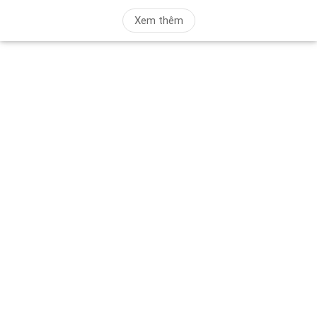
Xem thêm