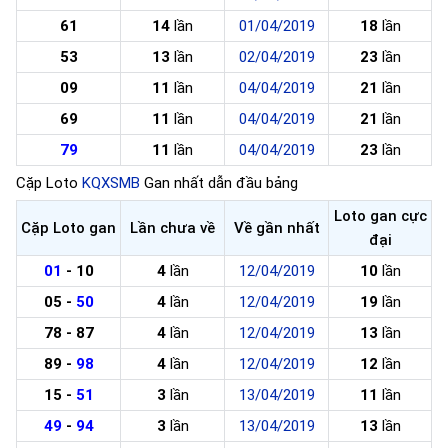
61
14
lần
01/04/2019
18
lần
53
13
lần
02/04/2019
23
lần
09
11
lần
04/04/2019
21
lần
69
11
lần
04/04/2019
21
lần
79
11
lần
04/04/2019
23
lần
Cặp Loto
KQXSMB
Gan nhất dẫn đầu bảng
Loto gan cực
Cặp Loto gan
Lần chưa về
Về gần nhất
đại
01
- 10
4
lần
12/04/2019
10
lần
05 -
50
4
lần
12/04/2019
19
lần
78 - 87
4
lần
12/04/2019
13
lần
89 -
98
4
lần
12/04/2019
12
lần
15 -
51
3
lần
13/04/2019
11
lần
49
-
94
3
lần
13/04/2019
13
lần