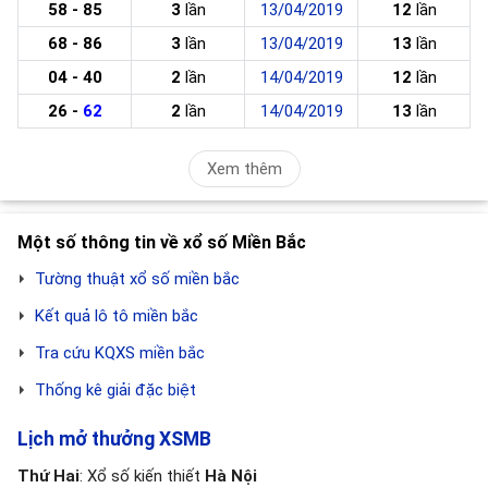
58 - 85
3
lần
13/04/2019
12
lần
68 - 86
3
lần
13/04/2019
13
lần
04 - 40
2
lần
14/04/2019
12
lần
26 -
62
2
lần
14/04/2019
13
lần
Xem thêm
Một số thông tin về xổ số Miền Bắc
Tường thuật xổ số miền bắc
Kết quả lô tô miền bắc
Tra cứu KQXS miền bắc
Thống kê giải đặc biệt
Lịch mở thưởng XSMB
Thứ Hai
: Xổ số kiến thiết
Hà Nội