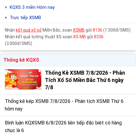
KQXS 3 miền Hôm nay
Trực tiếp XSMB
Nhận
kết quả xổ số
Miền Bắc, soạn
XSMB
gửi
8136
(1.500đ/SMS)
Nhận kết quả tường thuật XS soạn
XS MB
gửi
8336
(3.000đ/SMS)
Thống kê KQXS
Thống Kê XSMB 7/8/2026 - Phân
Tích Xổ Số Miền Bắc Thứ 6 ngày
7/8
Thống kê kép XSMB 7/8/2026 - Phân tích XSMB Thứ 6
hôm nay
Bình luận KQXSMB 6/8/2026 liên tiếp đặc biệt có hàng
chục là 6