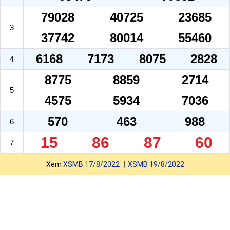
79028
40725
23685
3
37742
80014
55460
6168
7173
8075
2828
4
8775
8859
2714
5
4575
5934
7036
570
463
988
6
15
86
87
60
7
Xem
XSMB 17/8/2022
XSMB 19/8/2022