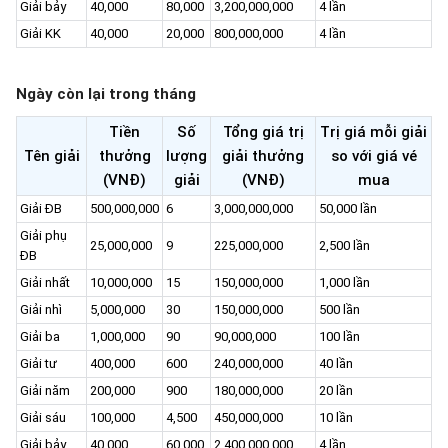
Giải bảy
40,000
80,000
3,200,000,000
4 lần
Giải KK
40,000
20,000
800,000,000
4 lần
Ngày còn lại trong tháng
Tiền
Số
Tổng giá trị
Trị giá mỗi giải
Tên giải
thưởng
lượng
giải thưởng
so với giá vé
(VNĐ)
giải
(VNĐ)
mua
Giải ĐB
500,000,000
6
3,000,000,000
50,000 lần
Giải phụ
25,000,000
9
225,000,000
2,500 lần
ĐB
Giải nhất
10,000,000
15
150,000,000
1,000 lần
Giải nhì
5,000,000
30
150,000,000
500 lần
Giải ba
1,000,000
90
90,000,000
100 lần
Giải tư
400,000
600
240,000,000
40 lần
Giải năm
200,000
900
180,000,000
20 lần
Giải sáu
100,000
4,500
450,000,000
10 lần
Giải bảy
40,000
60,000
2,400,000,000
4 lần