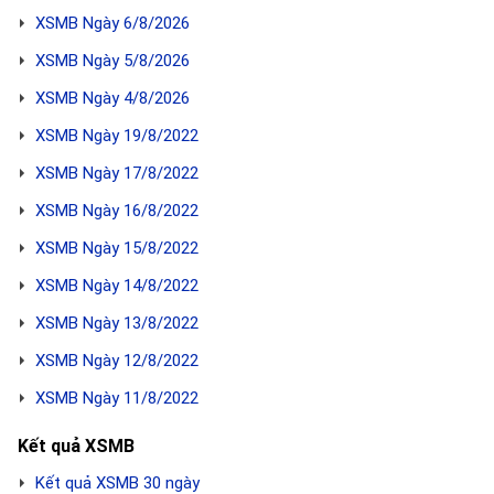
XSMB Ngày 6/8/2026
XSMB Ngày 5/8/2026
XSMB Ngày 4/8/2026
XSMB Ngày 19/8/2022
XSMB Ngày 17/8/2022
XSMB Ngày 16/8/2022
XSMB Ngày 15/8/2022
XSMB Ngày 14/8/2022
XSMB Ngày 13/8/2022
XSMB Ngày 12/8/2022
XSMB Ngày 11/8/2022
Kết quả XSMB
Kết quả XSMB 30 ngày