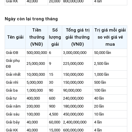
Giải KK
40,000
20,000
800,000,000
4 lần
Ngày còn lại trong tháng
Tiền
Số
Tổng giá trị
Trị giá mỗi giải
Tên giải
thưởng
lượng
giải thưởng
so với giá vé
(VNĐ)
giải
(VNĐ)
mua
Giải ĐB
500,000,000
6
3,000,000,000
50,000 lần
Giải phụ
25,000,000
9
225,000,000
2,500 lần
ĐB
Giải nhất
10,000,000
15
150,000,000
1,000 lần
Giải nhì
5,000,000
30
150,000,000
500 lần
Giải ba
1,000,000
90
90,000,000
100 lần
Giải tư
400,000
600
240,000,000
40 lần
Giải năm
200,000
900
180,000,000
20 lần
Giải sáu
100,000
4,500
450,000,000
10 lần
Giải bảy
40,000
60,000
2,400,000,000
4 lần
Giải KK
40,000
15,000
600,000,000
4 lần