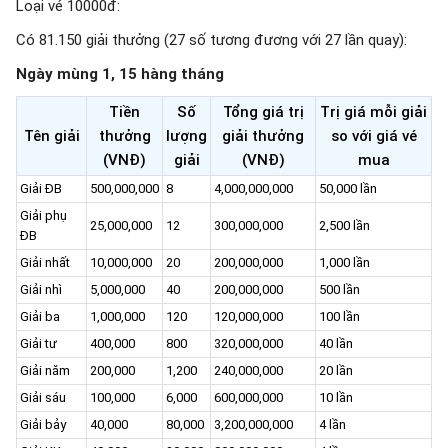
Loại vé 10000đ:
Có 81.150 giải thưởng (27 số tương đương với 27 lần quay):
Ngày mùng 1, 15 hàng tháng
Tiền
Số
Tổng giá trị
Trị giá mỗi giải
Tên giải
thưởng
lượng
giải thưởng
so với giá vé
(VNĐ)
giải
(VNĐ)
mua
Giải ĐB
500,000,000
8
4,000,000,000
50,000 lần
Giải phụ
25,000,000
12
300,000,000
2,500 lần
ĐB
Giải nhất
10,000,000
20
200,000,000
1,000 lần
Giải nhì
5,000,000
40
200,000,000
500 lần
Giải ba
1,000,000
120
120,000,000
100 lần
Giải tư
400,000
800
320,000,000
40 lần
Giải năm
200,000
1,200
240,000,000
20 lần
Giải sáu
100,000
6,000
600,000,000
10 lần
Giải bảy
40,000
80,000
3,200,000,000
4 lần