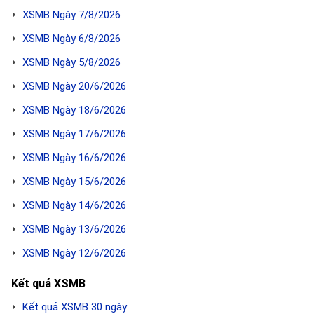
XSMB Ngày 7/8/2026
XSMB Ngày 6/8/2026
XSMB Ngày 5/8/2026
XSMB Ngày 20/6/2026
XSMB Ngày 18/6/2026
XSMB Ngày 17/6/2026
XSMB Ngày 16/6/2026
XSMB Ngày 15/6/2026
XSMB Ngày 14/6/2026
XSMB Ngày 13/6/2026
XSMB Ngày 12/6/2026
Kết quả XSMB
Kết quả XSMB 30 ngày