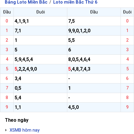
Bảng Loto Miền Bắc
Loto miền Bắc Thứ 6
Đầu
Đuôi
Đầu
Đuôi
0
4,1,9,1
7,5
0
1
7,1
9,9,0,1,2,0
1
2
1
5,5
2
3
5
6
3
4
5,9,4,5,4
8,0,5,4,6,4
4
5
5
,2,2,4,9,0
5
,4,8,7,4,3
5
6
3,4
-
6
7
0,5
1
7
8
5,4
-
8
9
1,1
4,5,0
9
Theo ngày
XSMB hôm nay