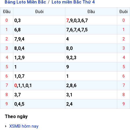
Bảng Loto Miền Bắc
Loto miền Bắc Thứ 4
Đầu
Đuôi
Đầu
Đuôi
0
0,3
7
,9,0,3,6,7
0
1
6,8
7,6,7,4,7,5
1
2
7,9,4
4
2
3
8,0,4
8,0
3
4
1,2,9
9,2,3
4
5
1
9
5
6
1,0,7
1
6
7
0
,1,1,0,1
2,8,6
7
8
3,7
3,1
8
9
0,4,5
2,4
9
Theo ngày
XSMB hôm nay