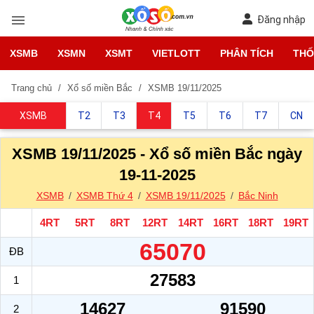
Đăng nhập
XSMB
XSMN
XSMT
VIETLOTT
PHÂN TÍCH
THỐ
Trang chủ
Xổ số miền Bắc
XSMB 19/11/2025
XSMB
T2
T3
T4
T5
T6
T7
CN
XSMB 19/11/2025 - Xổ số miền Bắc ngày
19-11-2025
XSMB
XSMB Thứ 4
XSMB 19/11/2025
Bắc Ninh
4RT
5RT
8RT
12RT
14RT
16RT
18RT
19RT
65070
ĐB
27583
1
14627
91590
2