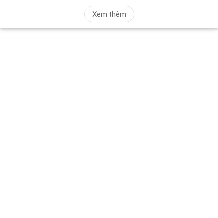
Xem thêm