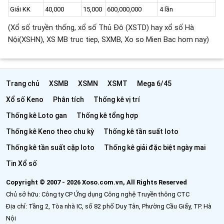
Giải KK
40,000
15,000
600,000,000
4 lần
(Xổ số truyền thống, xổ số Thủ Đô (XSTD) hay xổ số Hà
Nội(XSHN), XS MB truc tiep, SXMB, Xo so Mien Bac hom nay)
Trang chủ
XSMB
XSMN
XSMT
Mega 6/45
Xổ số Keno
Phân tích
Thống kê vị trí
Thống kê Loto gan
Thống kê tổng hợp
Thống kê Keno theo chu kỳ
Thống kê tần suất loto
Thống kê tần suất cặp loto
Thống kê giải đặc biệt ngày mai
Tin Xổ số
Copyright © 2007 - 2026 Xoso.com.vn, All Rights Reserved
Chủ sở hữu: Công ty CP Ứng dụng Công nghệ Truyền thông CTC
Địa chỉ: Tầng 2, Tòa nhà IC, số 82 phố Duy Tân, Phường Cầu Giấy, TP. Hà
Nội