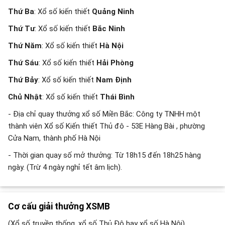
Thứ Ba
: Xổ số kiến thiết
Quảng Ninh
Thứ Tư
: Xổ số kiến thiết
Bắc Ninh
Thứ Năm
: Xổ số kiến thiết
Hà Nội
Thứ Sáu
: Xổ số kiến thiết
Hải Phòng
Thứ Bảy
: Xổ số kiến thiết
Nam Định
Chủ Nhật
: Xổ số kiến thiết
Thái Bình
- Địa chỉ quay thưởng xổ số Miền Bắc: Công ty TNHH một
thành viên Xổ số Kiến thiết Thủ đô - 53E Hàng Bài , phường
Cửa Nam, thành phố Hà Nội
- Thời gian quay số mở thưởng: Từ 18h15 đến 18h25 hàng
ngày. (Trừ 4 ngày nghỉ tết âm lịch).
Cơ cấu giải thưởng XSMB
(Xổ số truyền thống, xổ số Thủ Đô hay xổ số Hà Nội)