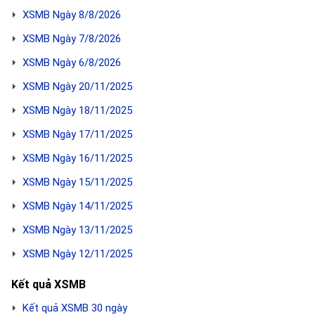
XSMB Ngày 8/8/2026
XSMB Ngày 7/8/2026
XSMB Ngày 6/8/2026
XSMB Ngày 20/11/2025
XSMB Ngày 18/11/2025
XSMB Ngày 17/11/2025
XSMB Ngày 16/11/2025
XSMB Ngày 15/11/2025
XSMB Ngày 14/11/2025
XSMB Ngày 13/11/2025
XSMB Ngày 12/11/2025
Kết quả XSMB
Kết quả XSMB 30 ngày