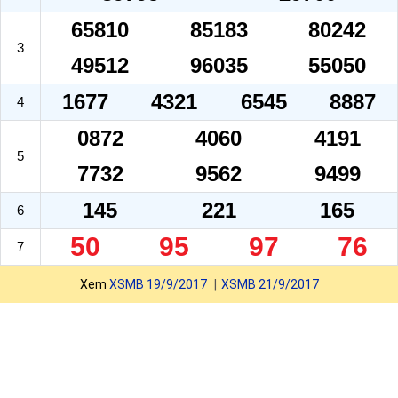
65810
85183
80242
3
49512
96035
55050
1677
4321
6545
8887
4
0872
4060
4191
5
7732
9562
9499
145
221
165
6
50
95
97
76
7
Xem
XSMB 19/9/2017
XSMB 21/9/2017