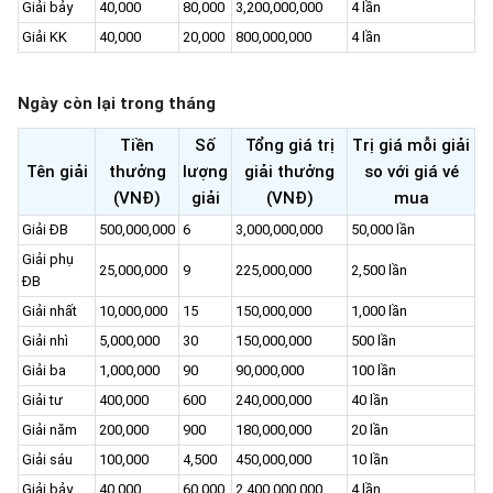
Giải bảy
40,000
80,000
3,200,000,000
4 lần
Giải KK
40,000
20,000
800,000,000
4 lần
Ngày còn lại trong tháng
Tiền
Số
Tổng giá trị
Trị giá mỗi giải
Tên giải
thưởng
lượng
giải thưởng
so với giá vé
(VNĐ)
giải
(VNĐ)
mua
Giải ĐB
500,000,000
6
3,000,000,000
50,000 lần
Giải phụ
25,000,000
9
225,000,000
2,500 lần
ĐB
Giải nhất
10,000,000
15
150,000,000
1,000 lần
Giải nhì
5,000,000
30
150,000,000
500 lần
Giải ba
1,000,000
90
90,000,000
100 lần
Giải tư
400,000
600
240,000,000
40 lần
Giải năm
200,000
900
180,000,000
20 lần
Giải sáu
100,000
4,500
450,000,000
10 lần
Giải bảy
40,000
60,000
2,400,000,000
4 lần