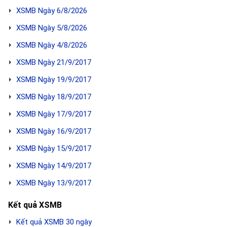
XSMB Ngày 6/8/2026
XSMB Ngày 5/8/2026
XSMB Ngày 4/8/2026
XSMB Ngày 21/9/2017
XSMB Ngày 19/9/2017
XSMB Ngày 18/9/2017
XSMB Ngày 17/9/2017
XSMB Ngày 16/9/2017
XSMB Ngày 15/9/2017
XSMB Ngày 14/9/2017
XSMB Ngày 13/9/2017
Kết quả XSMB
Kết quả XSMB 30 ngày