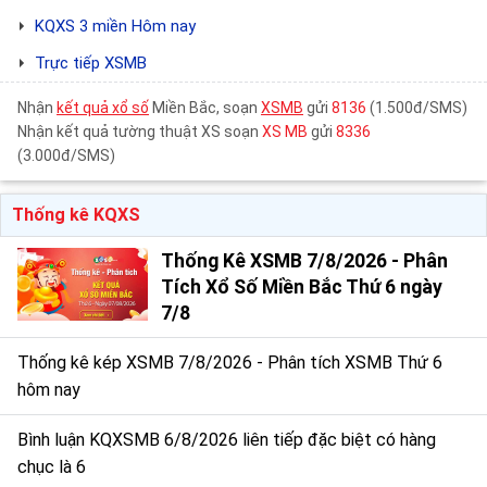
KQXS 3 miền Hôm nay
Trực tiếp XSMB
Nhận
kết quả xổ số
Miền Bắc, soạn
XSMB
gửi
8136
(1.500đ/SMS)
Nhận kết quả tường thuật XS soạn
XS MB
gửi
8336
(3.000đ/SMS)
Thống kê KQXS
Thống Kê XSMB 7/8/2026 - Phân
Tích Xổ Số Miền Bắc Thứ 6 ngày
7/8
Thống kê kép XSMB 7/8/2026 - Phân tích XSMB Thứ 6
hôm nay
Bình luận KQXSMB 6/8/2026 liên tiếp đặc biệt có hàng
chục là 6