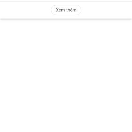
Xem thêm