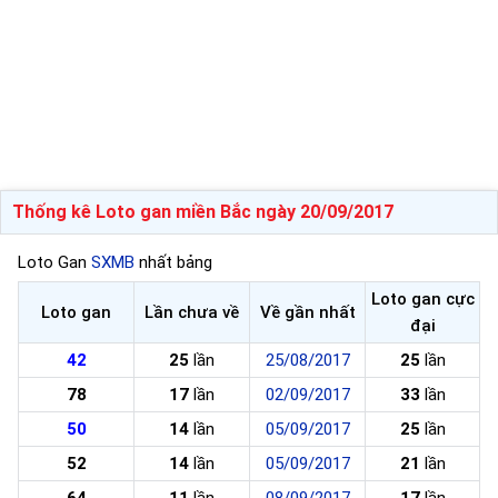
Thống kê Loto gan miền Bắc ngày 20/09/2017
Loto Gan
SXMB
nhất bảng
Loto gan cực
Loto gan
Lần chưa về
Về gần nhất
đại
42
25
lần
25/08/2017
25
lần
78
17
lần
02/09/2017
33
lần
50
14
lần
05/09/2017
25
lần
52
14
lần
05/09/2017
21
lần