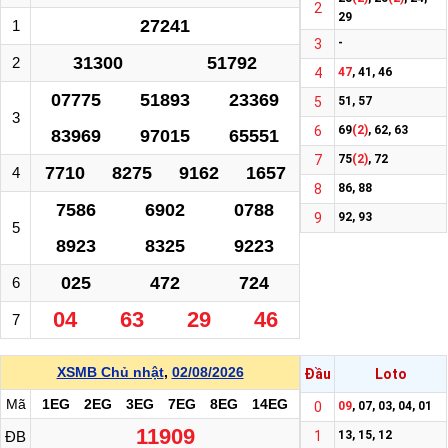
2
29
27241
1
3
-
31300
51792
2
4
47
, 41, 46
07775
51893
23369
5
51, 57
3
6
69
(2)
, 62, 63
83969
97015
65551
7
75
(2)
, 72
7710
8275
9162
1657
4
8
86, 88
7586
6902
0788
9
92, 93
5
8923
8325
9223
025
472
724
6
04
63
29
46
7
XSMB Chủ nhật
,
02/08/2026
Đầu
Loto
Mã
1EG
2EG
3EG
7EG
8EG
14EG
0
09
, 07, 03, 04, 01
11909
ĐB
1
13, 15, 12