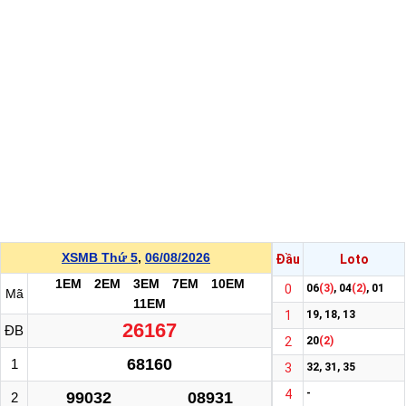
XSMB Thứ 5
,
06/08/2026
Đầu
Loto
1EM
2EM
3EM
7EM
10EM
0
06
(3)
, 04
(2)
, 01
Mã
11EM
1
19, 18, 13
26167
ĐB
2
20
(2)
68160
1
3
32, 31, 35
4
-
99032
08931
2