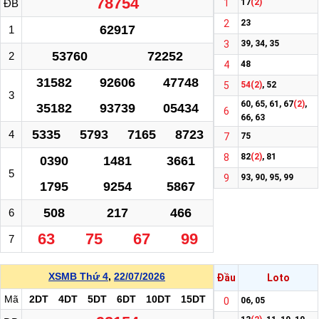
78754
ĐB
1
17
(2)
2
23
62917
1
3
39, 34, 35
53760
72252
2
4
48
31582
92606
47748
5
54
(2)
, 52
3
60, 65, 61, 67
(2)
,
35182
93739
05434
6
66, 63
5335
5793
7165
8723
4
7
75
8
82
(2)
, 81
0390
1481
3661
5
9
93, 90, 95, 99
1795
9254
5867
508
217
466
6
63
75
67
99
7
XSMB Thứ 4
,
22/07/2026
Đầu
Loto
Mã
2DT
4DT
5DT
6DT
10DT
15DT
0
06, 05