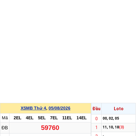
XSMB Thứ 4
,
05/08/2026
Đầu
Loto
Mã
2EL
4EL
5EL
7EL
11EL
14EL
0
00, 02, 05
59760
ĐB
1
11, 10, 18
(3)