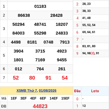
2
28, 23
01183
1
3
38, 33
86638
28428
2
4
41, 48
50294
48741
18207
5
55, 52, 54
3
6
69, 64, 61
84003
55298
24833
7
-
4498
8181
0748
7913
4
8
83, 81, 80
3904
3715
4923
9
94, 98
(2)
, 91
5
1801
7169
9455
012
764
261
6
52
80
91
54
7
XSMB Thứ 7
,
01/08/2026
Đầu
Loto
Mã
1EF
3EF
4EF
6EF
14EF
15EF
0
-
44823
ĐB
1
12