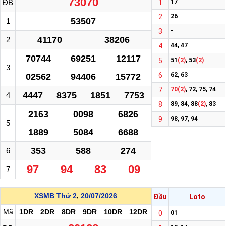
73070
ĐB
1
17
2
26
53507
1
3
-
41170
38206
2
4
44, 47
70744
69251
12117
5
51
(2)
, 53
(2)
3
6
62, 63
02562
94406
15772
7
70
(2)
, 72, 75, 74
4447
8375
1851
7753
4
8
89, 84, 88
(2)
, 83
2163
0098
6826
9
98, 97, 94
5
1889
5084
6688
353
588
274
6
97
94
83
09
7
XSMB Thứ 2
,
20/07/2026
Đầu
Loto
Mã
1DR
2DR
8DR
9DR
10DR
12DR
0
01