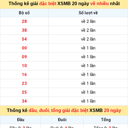
Thống kê giải
đặc biệt
XSMB 20 ngày
về nhiều
nhất
Bộ số
Số lượt về
28
về 2 lần
38
về 2 lần
54
về 2 lần
00
về 1 lần
09
về 1 lần
10
về 1 lần
16
về 1 lần
23
về 1 lần
25
về 1 lần
34
về 1 lần
Thống kê
đầu, đuôi, tổng giải đặc biệt
XSMB
20 ngày
Đầu
Đuôi
Tổng