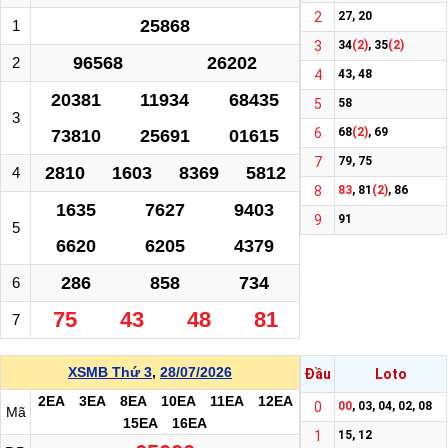
2
27, 20
25868
1
3
34
(2)
, 35
(2)
96568
26202
2
4
43, 48
20381
11934
68435
5
58
3
6
68
(2)
, 69
73810
25691
01615
7
79, 75
2810
1603
8369
5812
4
8
83
, 81
(2)
, 86
1635
7627
9403
9
91
5
6620
6205
4379
286
858
734
6
75
43
48
81
7
XSMB Thứ 3
,
28/07/2026
Đầu
Loto
2EA
3EA
8EA
10EA
11EA
12EA
0
00
, 03, 04, 02, 08
Mã
15EA
16EA
1
15, 12