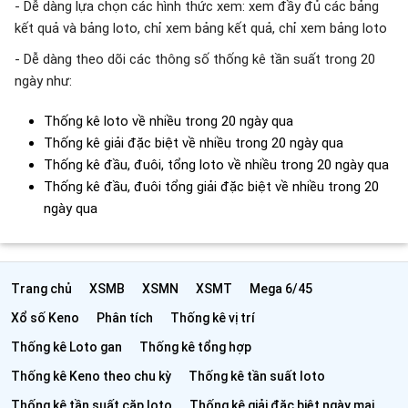
- Dễ dàng lựa chọn các hình thức xem: xem đầy đủ các bảng
kết quả và bảng loto, chỉ xem bảng kết quả, chỉ xem bảng loto
- Dễ dàng theo dõi các thông số thống kê tần suất trong 20
ngày như:
Thống kê loto về nhiều trong 20 ngày qua
Thống kê giải đặc biệt về nhiều trong 20 ngày qua
Thống kê đầu, đuôi, tổng loto về nhiều trong 20 ngày qua
Thống kê đầu, đuôi tổng giải đặc biệt về nhiều trong 20
ngày qua
Trang chủ
XSMB
XSMN
XSMT
Mega 6/45
Xổ số Keno
Phân tích
Thống kê vị trí
Thống kê Loto gan
Thống kê tổng hợp
Thống kê Keno theo chu kỳ
Thống kê tần suất loto
Thống kê tần suất cặp loto
Thống kê giải đặc biệt ngày mai