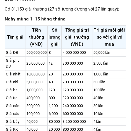
Có 81.150 giải thưởng (27 số tương đương với 27 lần quay):
Ngày mùng 1, 15 hàng tháng
Tiền
Số
Tổng giá trị
Trị giá mỗi giải
Tên giải
thưởng
lượng
giải thưởng
so với giá vé
(VNĐ)
giải
(VNĐ)
mua
Giải ĐB
500,000,000
8
4,000,000,000
50,000 lần
Giải phụ
25,000,000
12
300,000,000
2,500 lần
ĐB
Giải nhất
10,000,000
20
200,000,000
1,000 lần
Giải nhì
5,000,000
40
200,000,000
500 lần
Giải ba
1,000,000
120
120,000,000
100 lần
Giải tư
400,000
800
320,000,000
40 lần
Giải năm
200,000
1,200
240,000,000
20 lần
Giải sáu
100,000
6,000
600,000,000
10 lần
Giải bảy
40,000
80,000
3,200,000,000
4 lần
Giải KK
40,000
20,000
800,000,000
4 lần