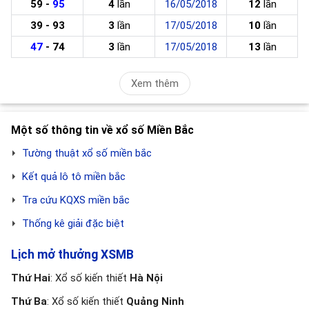
59 -
95
4
lần
16/05/2018
12
lần
39 - 93
3
lần
17/05/2018
10
lần
47
- 74
3
lần
17/05/2018
13
lần
Xem thêm
Một số thông tin về xổ số Miền Bắc
Tường thuật xổ số miền bắc
Kết quả lô tô miền bắc
Tra cứu KQXS miền bắc
Thống kê giải đặc biệt
Lịch mở thưởng XSMB
Thứ Hai
: Xổ số kiến thiết
Hà Nội
Thứ Ba
: Xổ số kiến thiết
Quảng Ninh