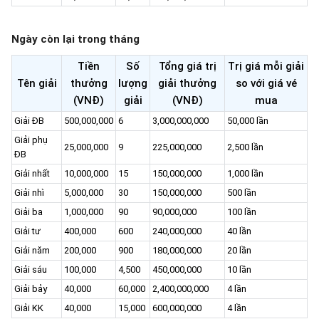
Ngày còn lại trong tháng
Tiền
Số
Tổng giá trị
Trị giá mỗi giải
Tên giải
thưởng
lượng
giải thưởng
so với giá vé
(VNĐ)
giải
(VNĐ)
mua
Giải ĐB
500,000,000
6
3,000,000,000
50,000 lần
Giải phụ
25,000,000
9
225,000,000
2,500 lần
ĐB
Giải nhất
10,000,000
15
150,000,000
1,000 lần
Giải nhì
5,000,000
30
150,000,000
500 lần
Giải ba
1,000,000
90
90,000,000
100 lần
Giải tư
400,000
600
240,000,000
40 lần
Giải năm
200,000
900
180,000,000
20 lần
Giải sáu
100,000
4,500
450,000,000
10 lần
Giải bảy
40,000
60,000
2,400,000,000
4 lần
Giải KK
40,000
15,000
600,000,000
4 lần