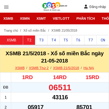
Đăng nhập
XSMB
XSMN
XSMT
VIETLOTT
PHÂN TÍCH
THỐ
Trang chủ
Xổ số miền Bắc
XSMB 21/05/2018
XSMB
T2
T3
T4
T5
T6
T7
CN
XSMB 21/5/2018 - Xổ số miền Bắc ngày
21-05-2018
XSMB
XSMB Thứ 2
XSMB 21/5/2018
Hà Nội
1RD
14RD
15RD
06511
ĐB
43116
1
05917
85701
2