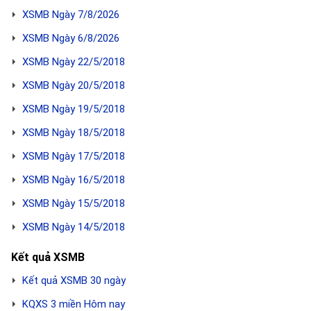
XSMB Ngày 7/8/2026
XSMB Ngày 6/8/2026
XSMB Ngày 22/5/2018
XSMB Ngày 20/5/2018
XSMB Ngày 19/5/2018
XSMB Ngày 18/5/2018
XSMB Ngày 17/5/2018
XSMB Ngày 16/5/2018
XSMB Ngày 15/5/2018
XSMB Ngày 14/5/2018
Kết quả XSMB
Kết quả XSMB 30 ngày
KQXS 3 miền Hôm nay