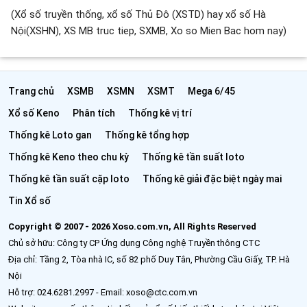
(Xổ số truyền thống, xổ số Thủ Đô (XSTD) hay xổ số Hà
Nội(XSHN), XS MB truc tiep, SXMB, Xo so Mien Bac hom nay)
Trang chủ
XSMB
XSMN
XSMT
Mega 6/45
Xổ số Keno
Phân tích
Thống kê vị trí
Thống kê Loto gan
Thống kê tổng hợp
Thống kê Keno theo chu kỳ
Thống kê tần suất loto
Thống kê tần suất cặp loto
Thống kê giải đặc biệt ngày mai
Tin Xổ số
Copyright © 2007 - 2026 Xoso.com.vn, All Rights Reserved
Chủ sở hữu: Công ty CP Ứng dụng Công nghệ Truyền thông CTC
Địa chỉ: Tầng 2, Tòa nhà IC, số 82 phố Duy Tân, Phường Cầu Giấy, TP. Hà
Nội
Hỗ trợ: 024.6281.2997 - Email: xoso@ctc.com.vn