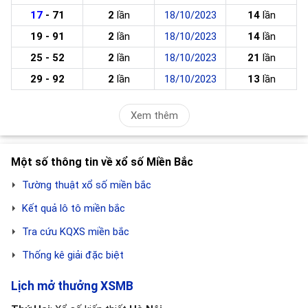
17
- 71
2
lần
18/10/2023
14
lần
19 - 91
2
lần
18/10/2023
14
lần
25 - 52
2
lần
18/10/2023
21
lần
29 - 92
2
lần
18/10/2023
13
lần
Xem thêm
Một số thông tin về xổ số Miền Bắc
Tường thuật xổ số miền bắc
Kết quả lô tô miền bắc
Tra cứu KQXS miền bắc
Thống kê giải đặc biệt
Lịch mở thưởng XSMB