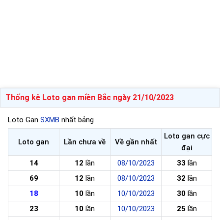
Thống kê Loto gan miền Bắc ngày 21/10/2023
Loto Gan
SXMB
nhất bảng
Loto gan cực
Loto gan
Lần chưa về
Về gần nhất
đại
14
12
lần
08/10/2023
33
lần
69
12
lần
08/10/2023
32
lần
18
10
lần
10/10/2023
30
lần
23
10
lần
10/10/2023
25
lần