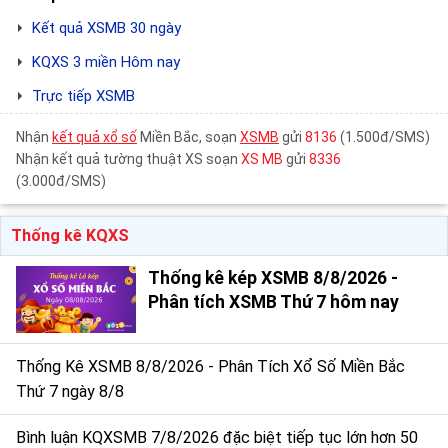
Kết quả XSMB 30 ngày
KQXS 3 miền Hôm nay
Trực tiếp XSMB
Nhận
kết quả xổ số
Miền Bắc, soạn
XSMB
gửi
8136
(1.500đ/SMS)
Nhận kết quả tường thuật XS soạn
XS MB
gửi
8336
(3.000đ/SMS)
Thống kê KQXS
Thống kê kép XSMB 8/8/2026 -
Phân tích XSMB Thứ 7 hôm nay
Thống Kê XSMB 8/8/2026 - Phân Tích Xổ Số Miền Bắc
Thứ 7 ngày 8/8
Bình luận KQXSMB 7/8/2026 đặc biệt tiếp tục lớn hơn 50