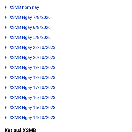
XSMB hôm nay
XSMB Ngày 7/8/2026
XSMB Ngày 6/8/2026
XSMB Ngày 5/8/2026
XSMB Ngày 22/10/2023
XSMB Ngày 20/10/2023
XSMB Ngày 19/10/2023
XSMB Ngày 18/10/2023
XSMB Ngày 17/10/2023
XSMB Ngày 16/10/2023
XSMB Ngày 15/10/2023
XSMB Ngày 14/10/2023
Kết quả XSMB