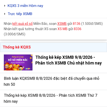
KQXS 3 miền Hôm nay
Trực tiếp XSMB
Nhận
kết quả xổ số
Miền Bắc, soạn
XSMB
gửi
8136
(1.500đ/SMS)
Nhận kết quả tường thuật XS soạn
XS MB
gửi
8336
(3.000đ/SMS)
Thống kê KQXS
Thống kê kép XSMB 9/8/2026 -
Phân tích XSMB Chủ nhật hôm nay
Bình luận KQXSMB 8/8/2026 đặc biệt đã chuyển qua nhỏ
hơn 50
Thống kê kép XSMB 8/8/2026 - Phân tích XSMB Thứ 7
hôm nay