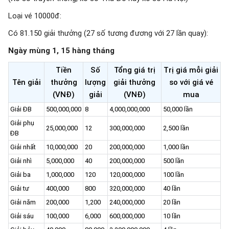
Loại vé 10000đ:
Có 81.150 giải thưởng (27 số tương đương với 27 lần quay):
Ngày mùng 1, 15 hàng tháng
Tiền
Số
Tổng giá trị
Trị giá mỗi giải
Tên giải
thưởng
lượng
giải thưởng
so với giá vé
(VNĐ)
giải
(VNĐ)
mua
Giải ĐB
500,000,000
8
4,000,000,000
50,000 lần
Giải phụ
25,000,000
12
300,000,000
2,500 lần
ĐB
Giải nhất
10,000,000
20
200,000,000
1,000 lần
Giải nhì
5,000,000
40
200,000,000
500 lần
Giải ba
1,000,000
120
120,000,000
100 lần
Giải tư
400,000
800
320,000,000
40 lần
Giải năm
200,000
1,200
240,000,000
20 lần
Giải sáu
100,000
6,000
600,000,000
10 lần