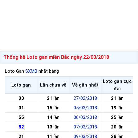
Thống kê Loto gan miền Bắc ngày 22/03/2018
Loto Gan
SXMB
nhất bảng
Loto gan cực
Loto gan
Lần chưa về
Về gần nhất
đại
03
21
lần
27/02/2018
21
lần
01
15
lần
05/03/2018
19
lần
55
14
lần
06/03/2018
25
lần
82
13
lần
07/03/2018
20
lần
21
11
lần
09/03/2018
28
lần