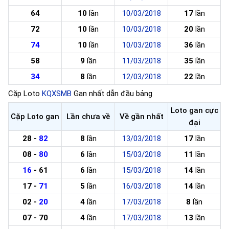
64
10
lần
10/03/2018
17
lần
72
10
lần
10/03/2018
20
lần
74
10
lần
10/03/2018
36
lần
58
9
lần
11/03/2018
35
lần
34
8
lần
12/03/2018
22
lần
Cặp Loto
KQXSMB
Gan nhất dẫn đầu bảng
Loto gan cực
Cặp Loto gan
Lần chưa về
Về gần nhất
đại
28 -
82
8
lần
13/03/2018
17
lần
08 -
80
6
lần
15/03/2018
11
lần
16
- 61
6
lần
15/03/2018
14
lần
17 -
71
5
lần
16/03/2018
14
lần
02 -
20
4
lần
17/03/2018
8
lần
07 - 70
4
lần
17/03/2018
13
lần