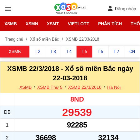
Đăng nhập
XSMB
XSMN
XSMT
VIETLOTT
PHÂN TÍCH
THỐ
Trang chủ
Xổ số miền Bắc
XSMB 22/03/2018
XSMB
T2
T3
T4
T5
T6
T7
CN
XSMB 22/3/2018 - Xổ số miền Bắc ngày
22-03-2018
XSMB
XSMB Thứ 5
XSMB 22/3/2018
Hà Nội
8ND
29539
ĐB
92285
1
36698
32134
2