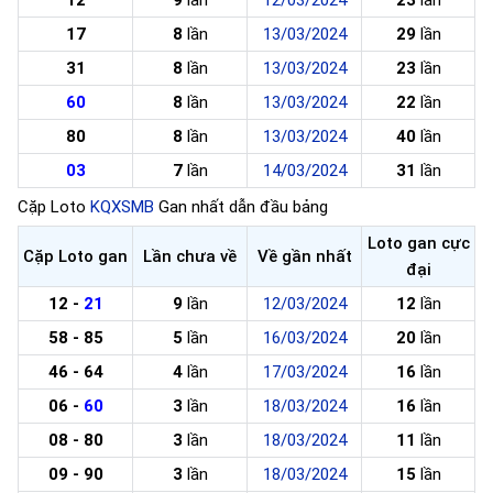
12
9
lần
12/03/2024
23
lần
17
8
lần
13/03/2024
29
lần
31
8
lần
13/03/2024
23
lần
60
8
lần
13/03/2024
22
lần
80
8
lần
13/03/2024
40
lần
03
7
lần
14/03/2024
31
lần
Cặp Loto
KQXSMB
Gan nhất dẫn đầu bảng
Loto gan cực
Cặp Loto gan
Lần chưa về
Về gần nhất
đại
12 -
21
9
lần
12/03/2024
12
lần
58 - 85
5
lần
16/03/2024
20
lần
46 - 64
4
lần
17/03/2024
16
lần
06 -
60
3
lần
18/03/2024
16
lần
08 - 80
3
lần
18/03/2024
11
lần
09 - 90
3
lần
18/03/2024
15
lần