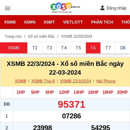
Đăng nhập
XSMB
XSMN
XSMT
VIETLOTT
PHÂN TÍCH
THỐ
Trang chủ
Xổ số miền Bắc
XSMB 22/03/2024
XSMB
T2
T3
T4
T5
T6
T7
CN
XSMB 22/3/2024 - Xổ số miền Bắc ngày
22-03-2024
XSMB
XSMB Thứ 6
XSMB 22/3/2024
Hải Phòng
1HP
5HP
6HP
12HP
14HP
16HP
18HP
20HP
95371
ĐB
07286
1
23998
54295
2