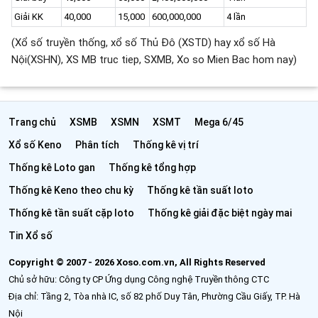
Giải KK
40,000
15,000
600,000,000
4 lần
(Xổ số truyền thống, xổ số Thủ Đô (XSTD) hay xổ số Hà
Nội(XSHN), XS MB truc tiep, SXMB, Xo so Mien Bac hom nay)
Trang chủ
XSMB
XSMN
XSMT
Mega 6/45
Xổ số Keno
Phân tích
Thống kê vị trí
Thống kê Loto gan
Thống kê tổng hợp
Thống kê Keno theo chu kỳ
Thống kê tần suất loto
Thống kê tần suất cặp loto
Thống kê giải đặc biệt ngày mai
Tin Xổ số
Copyright © 2007 - 2026 Xoso.com.vn, All Rights Reserved
Chủ sở hữu: Công ty CP Ứng dụng Công nghệ Truyền thông CTC
Địa chỉ: Tầng 2, Tòa nhà IC, số 82 phố Duy Tân, Phường Cầu Giấy, TP. Hà
Nội