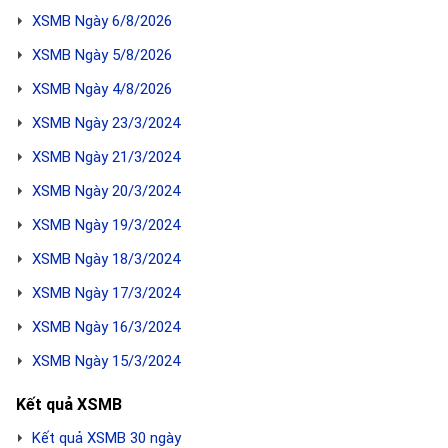
XSMB Ngày 6/8/2026
XSMB Ngày 5/8/2026
XSMB Ngày 4/8/2026
XSMB Ngày 23/3/2024
XSMB Ngày 21/3/2024
XSMB Ngày 20/3/2024
XSMB Ngày 19/3/2024
XSMB Ngày 18/3/2024
XSMB Ngày 17/3/2024
XSMB Ngày 16/3/2024
XSMB Ngày 15/3/2024
Kết quả XSMB
Kết quả XSMB 30 ngày