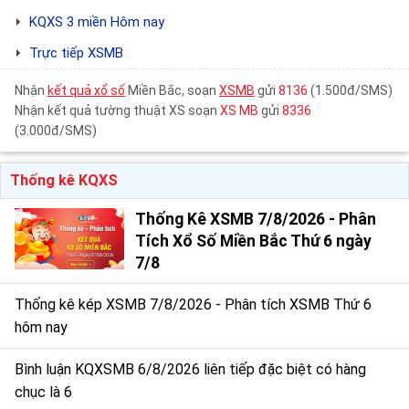
KQXS 3 miền Hôm nay
Trực tiếp XSMB
Nhận
kết quả xổ số
Miền Bắc, soạn
XSMB
gửi
8136
(1.500đ/SMS)
Nhận kết quả tường thuật XS soạn
XS MB
gửi
8336
(3.000đ/SMS)
Thống kê KQXS
Thống Kê XSMB 7/8/2026 - Phân
Tích Xổ Số Miền Bắc Thứ 6 ngày
7/8
Thống kê kép XSMB 7/8/2026 - Phân tích XSMB Thứ 6
hôm nay
Bình luận KQXSMB 6/8/2026 liên tiếp đặc biệt có hàng
chục là 6