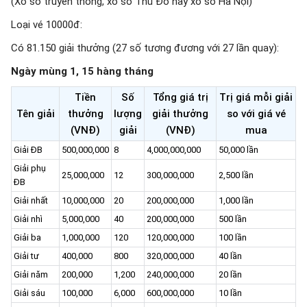
(Xổ số truyền thống, xổ số Thủ Đô hay xổ số Hà Nội)
Loại vé 10000đ:
Có 81.150 giải thưởng (27 số tương đương với 27 lần quay):
Ngày mùng 1, 15 hàng tháng
Tiền
Số
Tổng giá trị
Trị giá mỗi giải
Tên giải
thưởng
lượng
giải thưởng
so với giá vé
(VNĐ)
giải
(VNĐ)
mua
Giải ĐB
500,000,000
8
4,000,000,000
50,000 lần
Giải phụ
25,000,000
12
300,000,000
2,500 lần
ĐB
Giải nhất
10,000,000
20
200,000,000
1,000 lần
Giải nhì
5,000,000
40
200,000,000
500 lần
Giải ba
1,000,000
120
120,000,000
100 lần
Giải tư
400,000
800
320,000,000
40 lần
Giải năm
200,000
1,200
240,000,000
20 lần
Giải sáu
100,000
6,000
600,000,000
10 lần