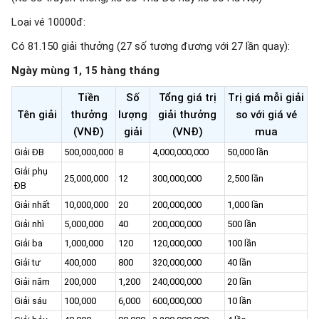
Loại vé 10000đ:
Có 81.150 giải thưởng (27 số tương đương với 27 lần quay):
Ngày mùng 1, 15 hàng tháng
Tiền
Số
Tổng giá trị
Trị giá mỗi giải
Tên giải
thưởng
lượng
giải thưởng
so với giá vé
(VNĐ)
giải
(VNĐ)
mua
Giải ĐB
500,000,000
8
4,000,000,000
50,000 lần
Giải phụ
25,000,000
12
300,000,000
2,500 lần
ĐB
Giải nhất
10,000,000
20
200,000,000
1,000 lần
Giải nhì
5,000,000
40
200,000,000
500 lần
Giải ba
1,000,000
120
120,000,000
100 lần
Giải tư
400,000
800
320,000,000
40 lần
Giải năm
200,000
1,200
240,000,000
20 lần
Giải sáu
100,000
6,000
600,000,000
10 lần