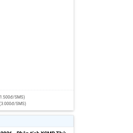
1.500đ/SMS)
(3.000đ/SMS)