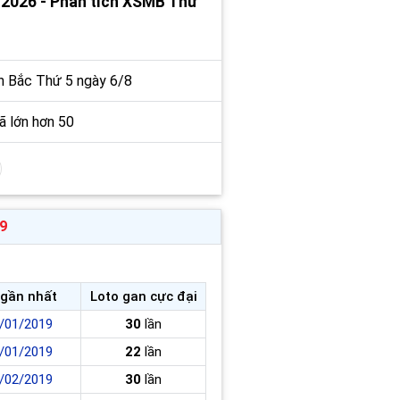
2026 - Phân tích XSMB Thứ
 Bắc Thứ 5 ngày 6/8
ã lớn hơn 50
9
 gần nhất
Loto gan cực đại
/01/2019
30
lần
/01/2019
22
lần
/02/2019
30
lần