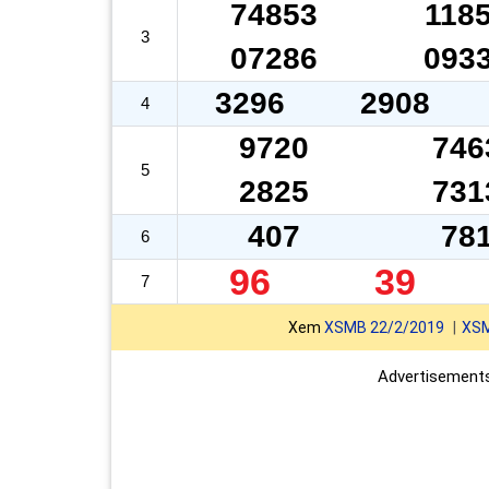
74853
118
3
07286
093
3296
2908
4
9720
746
5
2825
731
407
78
6
96
39
7
Xem
XSMB 22/2/2019
XSM
Advertisement