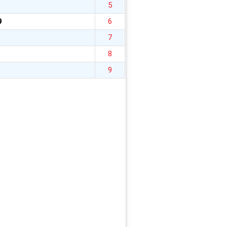
5
9
6
7
8
9