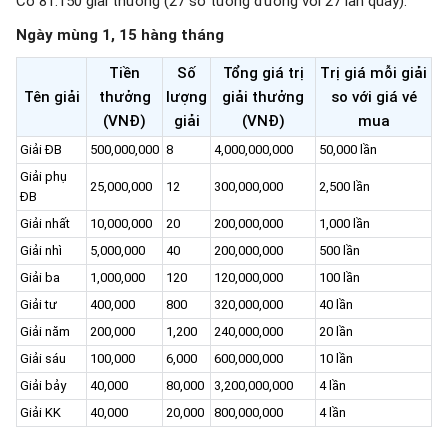
Có 81.150 giải thưởng (27 số tương đương với 27 lần quay):
Ngày mùng 1, 15 hàng tháng
Tiền
Số
Tổng giá trị
Trị giá mỗi giải
Tên giải
thưởng
lượng
giải thưởng
so với giá vé
(VNĐ)
giải
(VNĐ)
mua
Giải ĐB
500,000,000
8
4,000,000,000
50,000 lần
Giải phụ
25,000,000
12
300,000,000
2,500 lần
ĐB
Giải nhất
10,000,000
20
200,000,000
1,000 lần
Giải nhì
5,000,000
40
200,000,000
500 lần
Giải ba
1,000,000
120
120,000,000
100 lần
Giải tư
400,000
800
320,000,000
40 lần
Giải năm
200,000
1,200
240,000,000
20 lần
Giải sáu
100,000
6,000
600,000,000
10 lần
Giải bảy
40,000
80,000
3,200,000,000
4 lần
Giải KK
40,000
20,000
800,000,000
4 lần