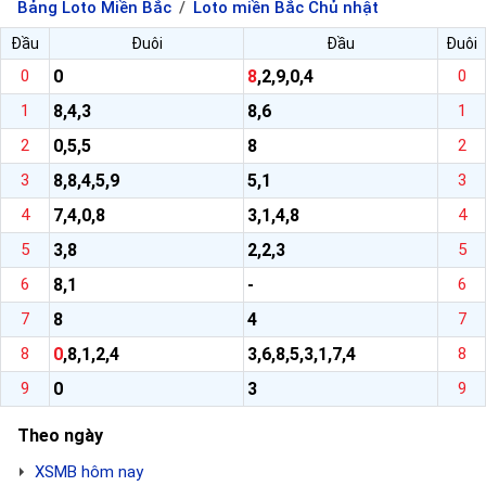
Bảng Loto Miền Bắc
Loto miền Bắc Chủ nhật
Đầu
Đuôi
Đầu
Đuôi
0
0
8
,2,9,0,4
0
1
8,4,3
8,6
1
2
0,5,5
8
2
3
8,8,4,5,9
5,1
3
4
7,4,0,8
3,1,4,8
4
5
3,8
2,2,3
5
6
8,1
-
6
7
8
4
7
8
0
,8,1,2,4
3,6,8,5,3,1,7,4
8
9
0
3
9
Theo ngày
XSMB hôm nay