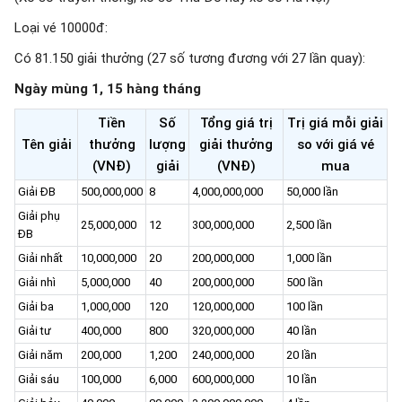
Loại vé 10000đ:
Có 81.150 giải thưởng (27 số tương đương với 27 lần quay):
Ngày mùng 1, 15 hàng tháng
Tiền
Số
Tổng giá trị
Trị giá mỗi giải
Tên giải
thưởng
lượng
giải thưởng
so với giá vé
(VNĐ)
giải
(VNĐ)
mua
Giải ĐB
500,000,000
8
4,000,000,000
50,000 lần
Giải phụ
25,000,000
12
300,000,000
2,500 lần
ĐB
Giải nhất
10,000,000
20
200,000,000
1,000 lần
Giải nhì
5,000,000
40
200,000,000
500 lần
Giải ba
1,000,000
120
120,000,000
100 lần
Giải tư
400,000
800
320,000,000
40 lần
Giải năm
200,000
1,200
240,000,000
20 lần
Giải sáu
100,000
6,000
600,000,000
10 lần