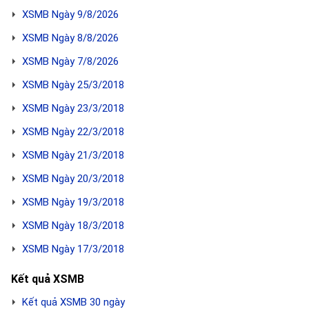
XSMB Ngày 9/8/2026
XSMB Ngày 8/8/2026
XSMB Ngày 7/8/2026
XSMB Ngày 25/3/2018
XSMB Ngày 23/3/2018
XSMB Ngày 22/3/2018
XSMB Ngày 21/3/2018
XSMB Ngày 20/3/2018
XSMB Ngày 19/3/2018
XSMB Ngày 18/3/2018
XSMB Ngày 17/3/2018
Kết quả XSMB
Kết quả XSMB 30 ngày