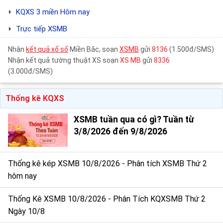
KQXS 3 miền Hôm nay
Trực tiếp XSMB
Nhận
kết quả xổ số
Miền Bắc, soạn
XSMB
gửi
8136
(1.500đ/SMS)
Nhận kết quả tường thuật XS soạn
XS MB
gửi
8336
(3.000đ/SMS)
Thống kê KQXS
XSMB tuần qua có gì? Tuần từ
3/8/2026 đến 9/8/2026
Thống kê kép XSMB 10/8/2026 - Phân tích XSMB Thứ 2
hôm nay
Thống Kê XSMB 10/8/2026 - Phân Tích KQXSMB Thứ 2
Ngày 10/8