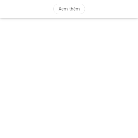
Xem thêm