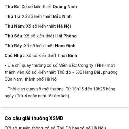
Thứ Ba
: Xổ số kiến thiết
Quảng Ninh
Thứ Tư
: Xổ số kiến thiết
Bắc Ninh
Thứ Năm
: Xổ số kiến thiết
Hà Nội
Thứ Sáu
: Xổ số kiến thiết
Hải Phòng
Thứ Bảy
: Xổ số kiến thiết
Nam Định
Chủ Nhật
: Xổ số kiến thiết
Thái Bình
- Địa chỉ quay thưởng xổ số Miền Bắc: Công ty TNHH một
thành viên Xổ số Kiến thiết Thủ đô - 53E Hàng Bài , phường
Cửa Nam, thành phố Hà Nội
- Thời gian quay số mở thưởng: Từ 18h15 đến 18h25 hàng
ngày. (Trừ 4 ngày nghỉ tết âm lịch).
Cơ cấu giải thưởng XSMB
(Xổ số truyền thống, xổ số Thủ Đô hay xổ số Hà Nội)