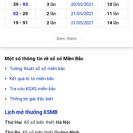
39 -
93
3
lần
20/05/2021
10
lần
02
- 20
2
lần
21/05/2021
11
lần
19 - 91
2
lần
21/05/2021
14
lần
Xem thêm
Một số thông tin về xổ số Miền Bắc
Tường thuật xổ số miền bắc
Kết quả lô tô miền bắc
Tra cứu KQXS miền bắc
Thống kê giải đặc biệt
Lịch mở thưởng XSMB
Thứ Hai
: Xổ số kiến thiết
Hà Nội
Thứ Ba
: Xổ số kiến thiết
Quảng Ninh