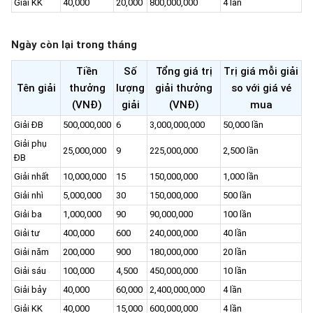
Giải KK
40,000
20,000
800,000,000
4 lần
Ngày còn lại trong tháng
Tiền
Số
Tổng giá trị
Trị giá mỗi giải
Tên giải
thưởng
lượng
giải thưởng
so với giá vé
(VNĐ)
giải
(VNĐ)
mua
Giải ĐB
500,000,000
6
3,000,000,000
50,000 lần
Giải phụ
25,000,000
9
225,000,000
2,500 lần
ĐB
Giải nhất
10,000,000
15
150,000,000
1,000 lần
Giải nhì
5,000,000
30
150,000,000
500 lần
Giải ba
1,000,000
90
90,000,000
100 lần
Giải tư
400,000
600
240,000,000
40 lần
Giải năm
200,000
900
180,000,000
20 lần
Giải sáu
100,000
4,500
450,000,000
10 lần
Giải bảy
40,000
60,000
2,400,000,000
4 lần
Giải KK
40,000
15,000
600,000,000
4 lần