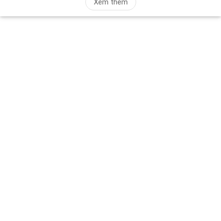
Xem thêm