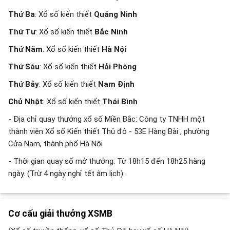
Thứ Ba
: Xổ số kiến thiết
Quảng Ninh
Thứ Tư
: Xổ số kiến thiết
Bắc Ninh
Thứ Năm
: Xổ số kiến thiết
Hà Nội
Thứ Sáu
: Xổ số kiến thiết
Hải Phòng
Thứ Bảy
: Xổ số kiến thiết
Nam Định
Chủ Nhật
: Xổ số kiến thiết
Thái Bình
- Địa chỉ quay thưởng xổ số Miền Bắc: Công ty TNHH một
thành viên Xổ số Kiến thiết Thủ đô - 53E Hàng Bài , phường
Cửa Nam, thành phố Hà Nội
- Thời gian quay số mở thưởng: Từ 18h15 đến 18h25 hàng
ngày. (Trừ 4 ngày nghỉ tết âm lịch).
Cơ cấu giải thưởng XSMB