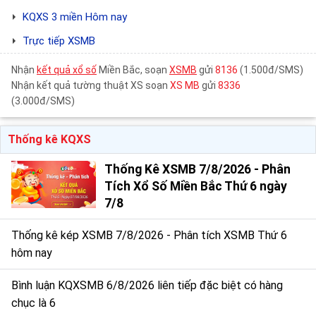
KQXS 3 miền Hôm nay
Trực tiếp XSMB
Nhận
kết quả xổ số
Miền Bắc, soạn
XSMB
gửi
8136
(1.500đ/SMS)
Nhận kết quả tường thuật XS soạn
XS MB
gửi
8336
(3.000đ/SMS)
Thống kê KQXS
Thống Kê XSMB 7/8/2026 - Phân
Tích Xổ Số Miền Bắc Thứ 6 ngày
7/8
Thống kê kép XSMB 7/8/2026 - Phân tích XSMB Thứ 6
hôm nay
Bình luận KQXSMB 6/8/2026 liên tiếp đặc biệt có hàng
chục là 6