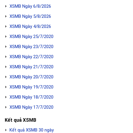
XSMB Ngày 6/8/2026
XSMB Ngày 5/8/2026
XSMB Ngày 4/8/2026
XSMB Ngày 25/7/2020
XSMB Ngày 23/7/2020
XSMB Ngày 22/7/2020
XSMB Ngày 21/7/2020
XSMB Ngày 20/7/2020
XSMB Ngày 19/7/2020
XSMB Ngày 18/7/2020
XSMB Ngày 17/7/2020
Kết quả XSMB
Kết quả XSMB 30 ngày