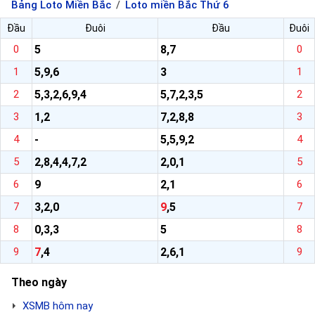
Bảng Loto Miền Bắc
Loto miền Bắc Thứ 6
Đầu
Đuôi
Đầu
Đuôi
0
5
8,7
0
1
5,9,6
3
1
2
5,3,2,6,9,4
5,7,2,3,5
2
3
1,2
7,2,8,8
3
4
-
5,5,9,2
4
5
2,8,4,4,7,2
2,0,1
5
6
9
2,1
6
7
3,2,0
9
,5
7
8
0,3,3
5
8
9
7
,4
2,6,1
9
Theo ngày
XSMB hôm nay