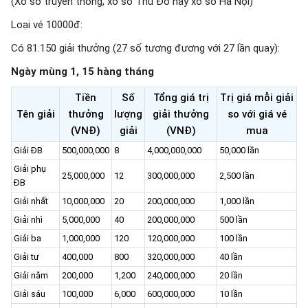
(Xổ số truyền thống, xổ số Thủ Đô hay xổ số Hà Nội)
Loại vé 10000đ:
Có 81.150 giải thưởng (27 số tương đương với 27 lần quay):
Ngày mùng 1, 15 hàng tháng
Tiền
Số
Tổng giá trị
Trị giá mỗi giải
Tên giải
thưởng
lượng
giải thưởng
so với giá vé
(VNĐ)
giải
(VNĐ)
mua
Giải ĐB
500,000,000
8
4,000,000,000
50,000 lần
Giải phụ
25,000,000
12
300,000,000
2,500 lần
ĐB
Giải nhất
10,000,000
20
200,000,000
1,000 lần
Giải nhì
5,000,000
40
200,000,000
500 lần
Giải ba
1,000,000
120
120,000,000
100 lần
Giải tư
400,000
800
320,000,000
40 lần
Giải năm
200,000
1,200
240,000,000
20 lần
Giải sáu
100,000
6,000
600,000,000
10 lần