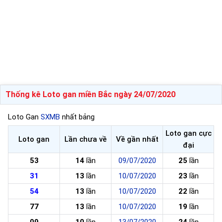
Thống kê Loto gan miền Bắc ngày 24/07/2020
Loto Gan
SXMB
nhất bảng
Loto gan cực
Loto gan
Lần chưa về
Về gần nhất
đại
53
14
lần
09/07/2020
25
lần
31
13
lần
10/07/2020
23
lần
54
13
lần
10/07/2020
22
lần
77
13
lần
10/07/2020
19
lần