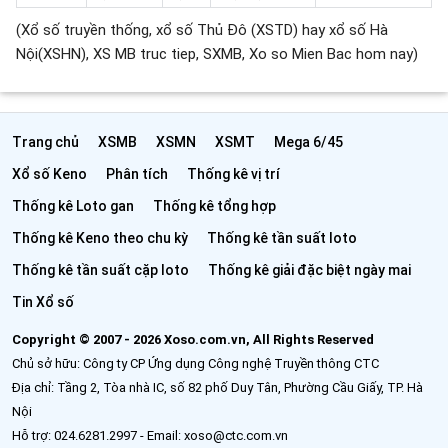
(Xổ số truyền thống, xổ số Thủ Đô (XSTD) hay xổ số Hà
Nội(XSHN), XS MB truc tiep, SXMB, Xo so Mien Bac hom nay)
Trang chủ
XSMB
XSMN
XSMT
Mega 6/45
Xổ số Keno
Phân tích
Thống kê vị trí
Thống kê Loto gan
Thống kê tổng hợp
Thống kê Keno theo chu kỳ
Thống kê tần suất loto
Thống kê tần suất cặp loto
Thống kê giải đặc biệt ngày mai
Tin Xổ số
Copyright © 2007 - 2026 Xoso.com.vn, All Rights Reserved
Chủ sở hữu: Công ty CP Ứng dụng Công nghệ Truyền thông CTC
Địa chỉ: Tầng 2, Tòa nhà IC, số 82 phố Duy Tân, Phường Cầu Giấy, TP. Hà
Nội
Hỗ trợ: 024.6281.2997 - Email: xoso@ctc.com.vn