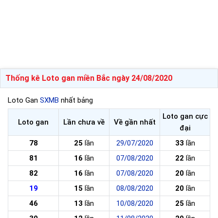
Thống kê Loto gan miền Bắc ngày 24/08/2020
Loto Gan
SXMB
nhất bảng
Loto gan cực
Loto gan
Lần chưa về
Về gần nhất
đại
78
25
lần
29/07/2020
33
lần
81
16
lần
07/08/2020
22
lần
82
16
lần
07/08/2020
20
lần
19
15
lần
08/08/2020
20
lần
46
13
lần
10/08/2020
25
lần