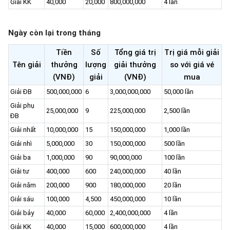
Giải KK
40,000
20,000
800,000,000
4 lần
Ngày còn lại trong tháng
Tiền
Số
Tổng giá trị
Trị giá mỗi giải
Tên giải
thưởng
lượng
giải thưởng
so với giá vé
(VNĐ)
giải
(VNĐ)
mua
Giải ĐB
500,000,000
6
3,000,000,000
50,000 lần
Giải phụ
25,000,000
9
225,000,000
2,500 lần
ĐB
Giải nhất
10,000,000
15
150,000,000
1,000 lần
Giải nhì
5,000,000
30
150,000,000
500 lần
Giải ba
1,000,000
90
90,000,000
100 lần
Giải tư
400,000
600
240,000,000
40 lần
Giải năm
200,000
900
180,000,000
20 lần
Giải sáu
100,000
4,500
450,000,000
10 lần
Giải bảy
40,000
60,000
2,400,000,000
4 lần
Giải KK
40,000
15,000
600,000,000
4 lần