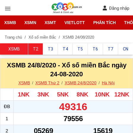
Đăng nhập
XSMB
XSMN
XSMT
VIETLOTT
PHÂN TÍCH
THỐ
Trang chủ
Xổ số miền Bắc
XSMB 24/08/2020
XSMB
T2
T3
T4
T5
T6
T7
CN
XSMB 24/8/2020 - Xổ số miền Bắc ngày
24-08-2020
XSMB
XSMB Thứ 2
XSMB 24/8/2020
Hà Nội
1NK
3NK
5NK
8NK
10NK
12NK
49316
ĐB
79556
1
05269
15619
2