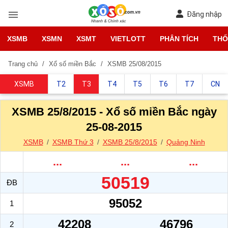
Đăng nhập
XSMB
XSMN
XSMT
VIETLOTT
PHÂN TÍCH
THỐ
Trang chủ
Xổ số miền Bắc
XSMB 25/08/2015
XSMB
T2
T3
T4
T5
T6
T7
CN
XSMB 25/8/2015 - Xổ số miền Bắc ngày
25-08-2015
XSMB
XSMB Thứ 3
XSMB 25/8/2015
Quảng Ninh
...
...
...
50519
ĐB
95052
1
42208
46796
2