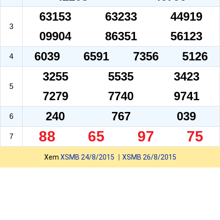
63153
63233
44919
3
09904
86351
56123
6039
6591
7356
5126
4
3255
5535
3423
5
7279
7740
9741
240
767
039
6
88
65
97
75
7
Xem
XSMB 24/8/2015
XSMB 26/8/2015