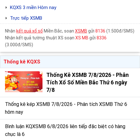
KQXS 3 miền Hôm nay
Trực tiếp XSMB
Nhận
kết quả xổ số
Miền Bắc, soạn
XSMB
gửi
8136
(1.500đ/SMS)
Nhận kết quả tường thuật XS soạn
XS MB
gửi
8336
(3.000đ/SMS)
Thống kê KQXS
Thống Kê XSMB 7/8/2026 - Phân
Tích Xổ Số Miền Bắc Thứ 6 ngày
7/8
Thống kê kép XSMB 7/8/2026 - Phân tích XSMB Thứ 6
hôm nay
Bình luận KQXSMB 6/8/2026 liên tiếp đặc biệt có hàng
chục là 6