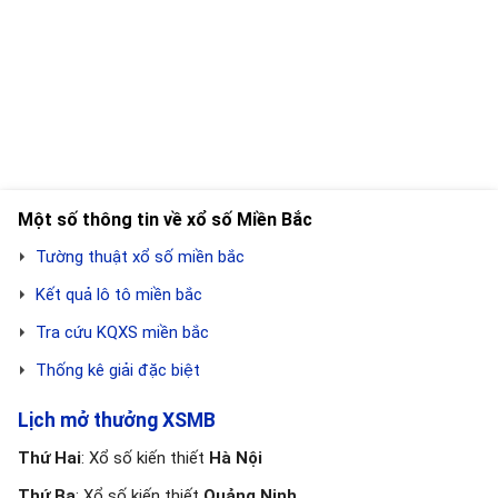
Một số thông tin về xổ số Miền Bắc
Tường thuật xổ số miền bắc
Kết quả lô tô miền bắc
Tra cứu KQXS miền bắc
Thống kê giải đặc biệt
Lịch mở thưởng XSMB
Thứ Hai
: Xổ số kiến thiết
Hà Nội
Thứ Ba
: Xổ số kiến thiết
Quảng Ninh