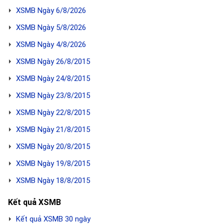
XSMB Ngày 6/8/2026
XSMB Ngày 5/8/2026
XSMB Ngày 4/8/2026
XSMB Ngày 26/8/2015
XSMB Ngày 24/8/2015
XSMB Ngày 23/8/2015
XSMB Ngày 22/8/2015
XSMB Ngày 21/8/2015
XSMB Ngày 20/8/2015
XSMB Ngày 19/8/2015
XSMB Ngày 18/8/2015
Kết quả XSMB
Kết quả XSMB 30 ngày