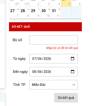
29
1/9
2
3
4
5
6
27
28
29
30
31
7
8
9
10
11
DÒ KẾT QUẢ
Bộ số:
Nhập bộ số để dò kết quả
Từ ngày:
Đến ngày:
Tỉnh TP:
Dò kết quả