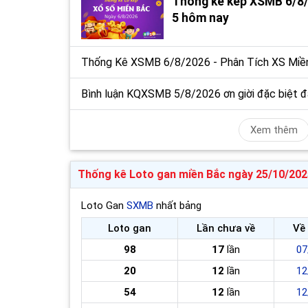
Thống kê kép XSMB 6/8/
5 hôm nay
Thống Kê XSMB 6/8/2026 - Phân Tích XS Miền
Bình luận KQXSMB 5/8/2026 ơn giời đặc biệt đ
Xem thêm
Thống kê Loto gan miền Bắc ngày 25/10/202
Loto Gan
SXMB
nhất bảng
Loto gan
Lần chưa về
Về
98
17
lần
07
20
12
lần
12
54
12
lần
12