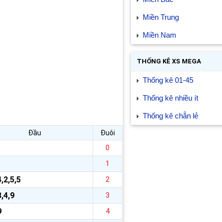
Miền Trung
Miền Nam
THỐNG KÊ XS MEGA
Thống kê 01-45
Thống kê nhiều ít
Thống kê chẵn lẻ
Đầu
Đuôi
0
1
4,2,5,5
2
3,4,9
3
9
4