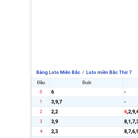
Bảng Loto Miền Bắc
Loto miền Bắc Thứ 7
Đầu
Đuôi
0
6
-
1
3,9,7
-
2
2,2
6
,2,9,
3
3,9
8,1,7,
4
2,3
8,7,6,