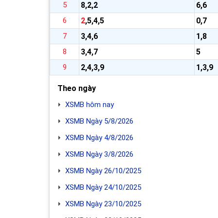
5
8,2,2
6,6
6
2
,5,4,5
0,7
7
3,4,6
1,8
8
3,4,7
5
9
2,4,3,9
1,3,9
Theo ngày
XSMB hôm nay
XSMB Ngày 5/8/2026
XSMB Ngày 4/8/2026
XSMB Ngày 3/8/2026
XSMB Ngày 26/10/2025
XSMB Ngày 24/10/2025
XSMB Ngày 23/10/2025