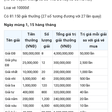
Loại vé 10000đ:
Có 81.150 giải thưởng (27 số tương đương với 27 lần quay):
Ngày mùng 1, 15 hàng tháng
Tiền
Số
Tổng giá trị
Trị giá mỗi giải
Tên giải
thưởng
lượng
giải thưởng
so với giá vé
(VNĐ)
giải
(VNĐ)
mua
Giải ĐB
500,000,000
8
4,000,000,000
50,000 lần
Giải phụ
25,000,000
12
300,000,000
2,500 lần
ĐB
Giải nhất
10,000,000
20
200,000,000
1,000 lần
Giải nhì
5,000,000
40
200,000,000
500 lần
Giải ba
1,000,000
120
120,000,000
100 lần
Giải tư
400,000
800
320,000,000
40 lần
Giải năm
200,000
1,200
240,000,000
20 lần
Giải sáu
100,000
6,000
600,000,000
10 lần