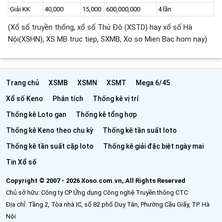
Giải KK
40,000
15,000
600,000,000
4 lần
(Xổ số truyền thống, xổ số Thủ Đô (XSTD) hay xổ số Hà
Nội(XSHN), XS MB truc tiep, SXMB, Xo so Mien Bac hom nay)
Trang chủ
XSMB
XSMN
XSMT
Mega 6/45
Xổ số Keno
Phân tích
Thống kê vị trí
Thống kê Loto gan
Thống kê tổng hợp
Thống kê Keno theo chu kỳ
Thống kê tần suất loto
Thống kê tần suất cặp loto
Thống kê giải đặc biệt ngày mai
Tin Xổ số
Copyright © 2007 - 2026 Xoso.com.vn, All Rights Reserved
Chủ sở hữu: Công ty CP Ứng dụng Công nghệ Truyền thông CTC
Địa chỉ: Tầng 2, Tòa nhà IC, số 82 phố Duy Tân, Phường Cầu Giấy, TP. Hà
Nội