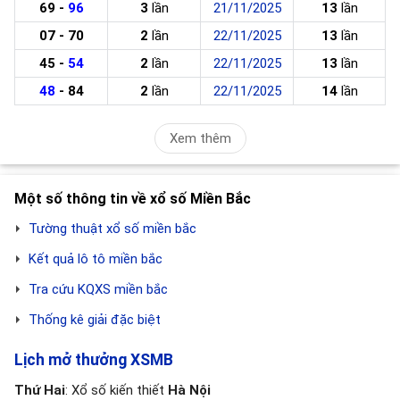
69 -
96
3
lần
21/11/2025
13
lần
07 - 70
2
lần
22/11/2025
13
lần
45 -
54
2
lần
22/11/2025
13
lần
48
- 84
2
lần
22/11/2025
14
lần
Xem thêm
Một số thông tin về xổ số Miền Bắc
Tường thuật xổ số miền bắc
Kết quả lô tô miền bắc
Tra cứu KQXS miền bắc
Thống kê giải đặc biệt
Lịch mở thưởng XSMB
Thứ Hai
: Xổ số kiến thiết
Hà Nội