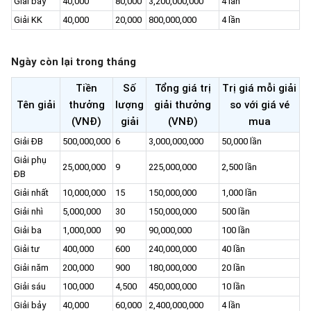
Giải bảy
40,000
80,000
3,200,000,000
4 lần
Giải KK
40,000
20,000
800,000,000
4 lần
Ngày còn lại trong tháng
Tiền
Số
Tổng giá trị
Trị giá mỗi giải
Tên giải
thưởng
lượng
giải thưởng
so với giá vé
(VNĐ)
giải
(VNĐ)
mua
Giải ĐB
500,000,000
6
3,000,000,000
50,000 lần
Giải phụ
25,000,000
9
225,000,000
2,500 lần
ĐB
Giải nhất
10,000,000
15
150,000,000
1,000 lần
Giải nhì
5,000,000
30
150,000,000
500 lần
Giải ba
1,000,000
90
90,000,000
100 lần
Giải tư
400,000
600
240,000,000
40 lần
Giải năm
200,000
900
180,000,000
20 lần
Giải sáu
100,000
4,500
450,000,000
10 lần
Giải bảy
40,000
60,000
2,400,000,000
4 lần