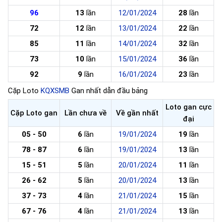
96
13
lần
12/01/2024
28
lần
72
12
lần
13/01/2024
22
lần
85
11
lần
14/01/2024
32
lần
73
10
lần
15/01/2024
36
lần
92
9
lần
16/01/2024
23
lần
Cặp Loto
KQXSMB
Gan nhất dẫn đầu bảng
Loto gan cực
Cặp Loto gan
Lần chưa về
Về gần nhất
đại
05 - 50
6
lần
19/01/2024
19
lần
78 - 87
6
lần
19/01/2024
13
lần
15 - 51
5
lần
20/01/2024
11
lần
26 - 62
5
lần
20/01/2024
13
lần
37 - 73
4
lần
21/01/2024
15
lần
67 - 76
4
lần
21/01/2024
13
lần