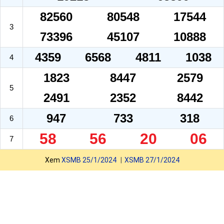
82560
80548
17544
3
73396
45107
10888
4359
6568
4811
1038
4
1823
8447
2579
5
2491
2352
8442
947
733
318
6
58
56
20
06
7
Xem
XSMB 25/1/2024
XSMB 27/1/2024