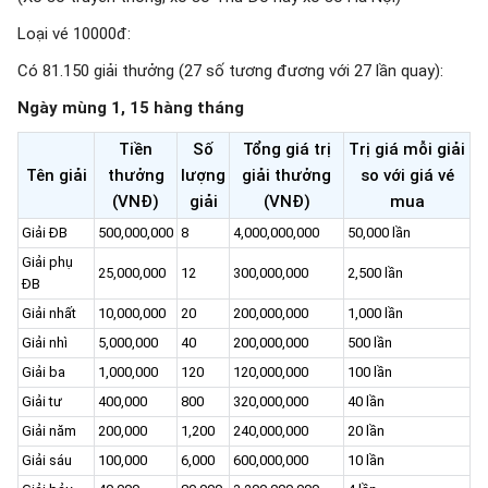
Loại vé 10000đ:
Có 81.150 giải thưởng (27 số tương đương với 27 lần quay):
Ngày mùng 1, 15 hàng tháng
Tiền
Số
Tổng giá trị
Trị giá mỗi giải
Tên giải
thưởng
lượng
giải thưởng
so với giá vé
(VNĐ)
giải
(VNĐ)
mua
Giải ĐB
500,000,000
8
4,000,000,000
50,000 lần
Giải phụ
25,000,000
12
300,000,000
2,500 lần
ĐB
Giải nhất
10,000,000
20
200,000,000
1,000 lần
Giải nhì
5,000,000
40
200,000,000
500 lần
Giải ba
1,000,000
120
120,000,000
100 lần
Giải tư
400,000
800
320,000,000
40 lần
Giải năm
200,000
1,200
240,000,000
20 lần
Giải sáu
100,000
6,000
600,000,000
10 lần