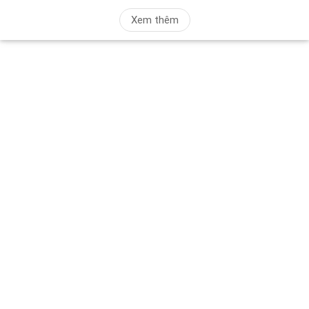
Xem thêm