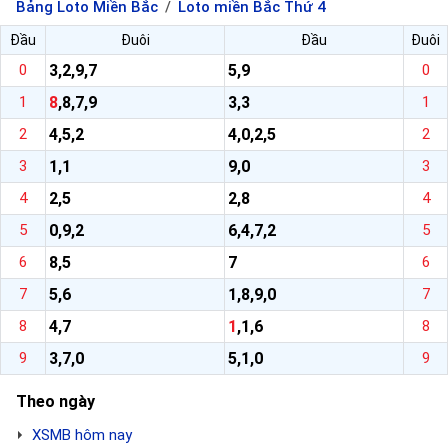
Bảng Loto Miền Bắc
Loto miền Bắc Thứ 4
Đầu
Đuôi
Đầu
Đuôi
0
3,2,9,7
5,9
0
1
8
,8,7,9
3,3
1
2
4,5,2
4,0,2,5
2
3
1,1
9,0
3
4
2,5
2,8
4
5
0,9,2
6,4,7,2
5
6
8,5
7
6
7
5,6
1,8,9,0
7
8
4,7
1
,1,6
8
9
3,7,0
5,1,0
9
Theo ngày
XSMB hôm nay