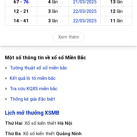
67 -
76
4
lần
21/03/2025
13
lần
12 - 21
3
lần
22/03/2025
12
lần
14 - 41
3
lần
22/03/2025
11
lần
Xem thêm
Một số thông tin về xổ số Miền Bắc
Tường thuật xổ số miền bắc
Kết quả lô tô miền bắc
Tra cứu KQXS miền bắc
Thống kê giải đặc biệt
Lịch mở thưởng XSMB
Thứ Hai
: Xổ số kiến thiết
Hà Nội
Thứ Ba
: Xổ số kiến thiết
Quảng Ninh