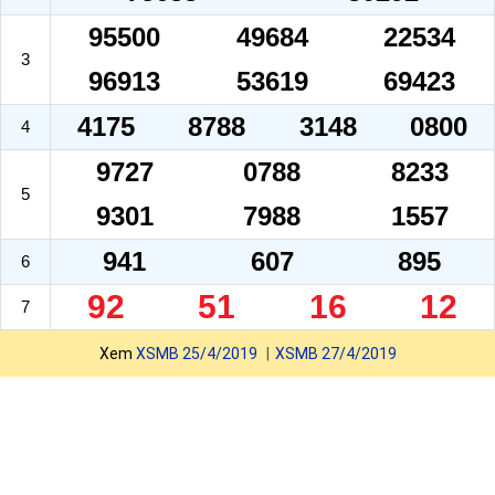
95500
49684
22534
3
96913
53619
69423
4175
8788
3148
0800
4
9727
0788
8233
5
9301
7988
1557
941
607
895
6
92
51
16
12
7
Xem
XSMB 25/4/2019
XSMB 27/4/2019