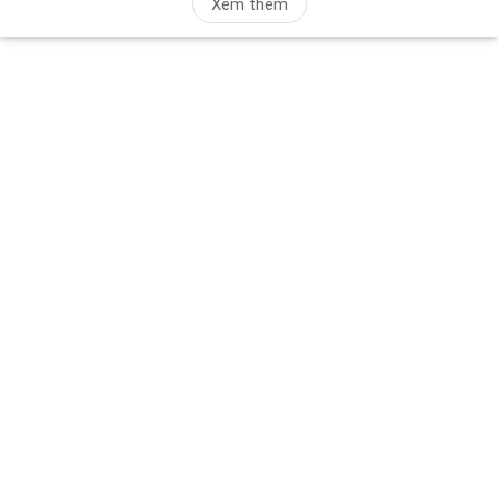
Xem thêm