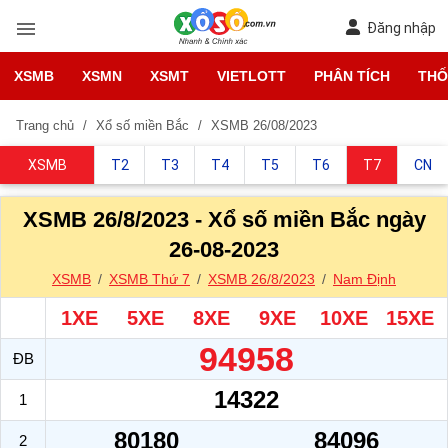
Đăng nhập
XSMB
XSMN
XSMT
VIETLOTT
PHÂN TÍCH
THỐ
Trang chủ
Xổ số miền Bắc
XSMB 26/08/2023
XSMB
T2
T3
T4
T5
T6
T7
CN
XSMB 26/8/2023 - Xổ số miền Bắc ngày
26-08-2023
XSMB
XSMB Thứ 7
XSMB 26/8/2023
Nam Định
1XE
5XE
8XE
9XE
10XE
15XE
94958
ĐB
14322
1
80180
84096
2