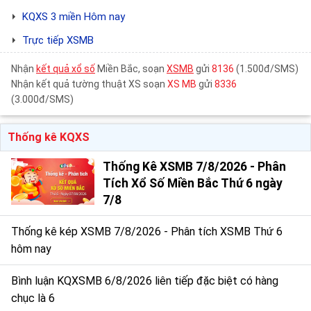
KQXS 3 miền Hôm nay
Trực tiếp XSMB
Nhận
kết quả xổ số
Miền Bắc, soạn
XSMB
gửi
8136
(1.500đ/SMS)
Nhận kết quả tường thuật XS soạn
XS MB
gửi
8336
(3.000đ/SMS)
Thống kê KQXS
Thống Kê XSMB 7/8/2026 - Phân
Tích Xổ Số Miền Bắc Thứ 6 ngày
7/8
Thống kê kép XSMB 7/8/2026 - Phân tích XSMB Thứ 6
hôm nay
Bình luận KQXSMB 6/8/2026 liên tiếp đặc biệt có hàng
chục là 6