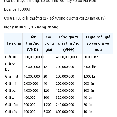
(Xổ số truyền thống, xổ số Thủ Đô hay xổ số Hà Nội)
Loại vé 10000đ:
Có 81.150 giải thưởng (27 số tương đương với 27 lần quay):
Ngày mùng 1, 15 hàng tháng
Tiền
Số
Tổng giá trị
Trị giá mỗi giải
Tên giải
thưởng
lượng
giải thưởng
so với giá vé
(VNĐ)
giải
(VNĐ)
mua
Giải ĐB
500,000,000
8
4,000,000,000
50,000 lần
Giải phụ
25,000,000
12
300,000,000
2,500 lần
ĐB
Giải nhất
10,000,000
20
200,000,000
1,000 lần
Giải nhì
5,000,000
40
200,000,000
500 lần
Giải ba
1,000,000
120
120,000,000
100 lần
Giải tư
400,000
800
320,000,000
40 lần
Giải năm
200,000
1,200
240,000,000
20 lần
Giải sáu
100,000
6,000
600,000,000
10 lần