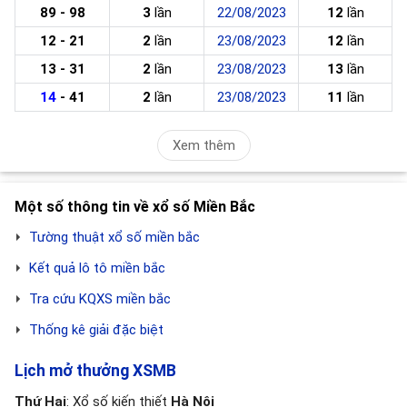
89 - 98
3
lần
22/08/2023
12
lần
12 - 21
2
lần
23/08/2023
12
lần
13 - 31
2
lần
23/08/2023
13
lần
14
- 41
2
lần
23/08/2023
11
lần
Xem thêm
Một số thông tin về xổ số Miền Bắc
Tường thuật xổ số miền bắc
Kết quả lô tô miền bắc
Tra cứu KQXS miền bắc
Thống kê giải đặc biệt
Lịch mở thưởng XSMB
Thứ Hai
: Xổ số kiến thiết
Hà Nội