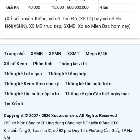
Giải KK
40,000
15,000
600,000,000
4 lần
(Xổ số truyền thống, xổ số Thủ Đô (XSTD) hay xổ số Hà
Nội(XSHN), XS MB truc tiep, SXMB, Xo so Mien Bac hom nay)
Trang chủ
XSMB
XSMN
XSMT
Mega 6/45
Xổ số Keno
Phân tích
Thống kê vị trí
Thống kê Loto gan
Thống kê tổng hợp
Thống kê Keno theo chu kỳ
Thống kê tần suất loto
Thống kê tần suất cặp loto
Thống kê giải đặc biệt ngày mai
Tin Xổ số
Copyright © 2007 - 2026 Xoso.com.vn, All Rights Reserved
Chủ sở hữu: Công ty CP Ứng dụng Công nghệ Truyền thông CTC
Địa chỉ: Tầng 2, Tòa nhà IC, số 82 phố Duy Tân, Phường Cầu Giấy, TP. Hà
Nội