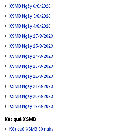
XSMB Ngày 6/8/2026
XSMB Ngày 5/8/2026
XSMB Ngày 4/8/2026
XSMB Ngày 27/8/2023
XSMB Ngày 25/8/2023
XSMB Ngày 24/8/2023
XSMB Ngày 23/8/2023
XSMB Ngày 22/8/2023
XSMB Ngày 21/8/2023
XSMB Ngày 20/8/2023
XSMB Ngày 19/8/2023
Kết quả XSMB
Kết quả XSMB 30 ngày