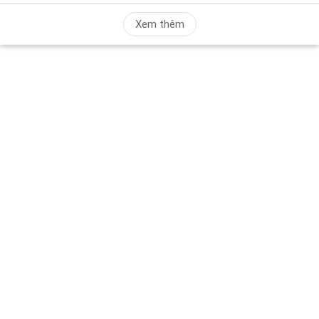
Xem thêm