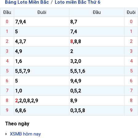
Bảng Loto Miền Bắc
Loto miền Bắc Thứ 6
Đầu
Đuôi
Đầu
Đuôi
0
7,9,4
8,7
0
1
5
7,4
1
2
4,3,7
8
,8,8
2
3
4,9
2
3
4
1,6
3,2,0
4
5
5,5,7,9
5,5,1,6
5
6
5
9,4,9
6
7
1,0
0,5,2
7
8
2
,2,0,8,2,9
8,9
8
9
6,8,6
0,3,5,8
9
Theo ngày
XSMB hôm nay