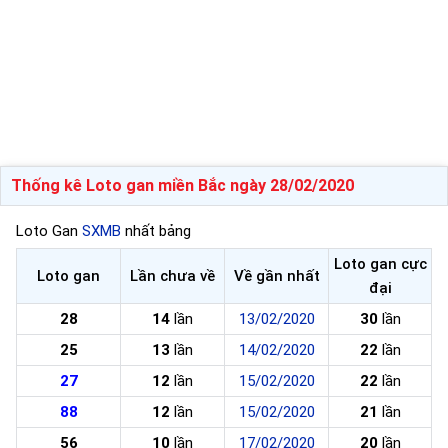
Thống kê Loto gan miền Bắc ngày 28/02/2020
Loto Gan
SXMB
nhất bảng
Loto gan cực
Loto gan
Lần chưa về
Về gần nhất
đại
28
14
lần
13/02/2020
30
lần
25
13
lần
14/02/2020
22
lần
27
12
lần
15/02/2020
22
lần
88
12
lần
15/02/2020
21
lần
56
10
lần
17/02/2020
20
lần