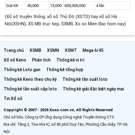
Giải KK
40,000
15,000
600,000,000
4 lần
(Xổ số truyền thống, xổ số Thủ Đô (XSTD) hay xổ số Hà
Nội(XSHN), XS MB truc tiep, SXMB, Xo so Mien Bac hom nay)
Trang chủ
XSMB
XSMN
XSMT
Mega 6/45
Xổ số Keno
Phân tích
Thống kê vị trí
Thống kê Loto gan
Thống kê tổng hợp
Thống kê Keno theo chu kỳ
Thống kê tần suất loto
Thống kê tần suất cặp loto
Thống kê giải đặc biệt ngày mai
Tin Xổ số
Copyright © 2007 - 2026 Xoso.com.vn, All Rights Reserved
Chủ sở hữu: Công ty CP Ứng dụng Công nghệ Truyền thông CTC
Địa chỉ: Tầng 2, Tòa nhà IC, số 82 phố Duy Tân, Phường Cầu Giấy, TP. Hà
Nội