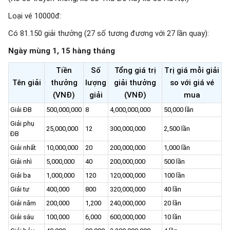
Loại vé 10000đ:
Có 81.150 giải thưởng (27 số tương đương với 27 lần quay):
Ngày mùng 1, 15 hàng tháng
Tiền
Số
Tổng giá trị
Trị giá mỗi giải
Tên giải
thưởng
lượng
giải thưởng
so với giá vé
(VNĐ)
giải
(VNĐ)
mua
Giải ĐB
500,000,000
8
4,000,000,000
50,000 lần
Giải phụ
25,000,000
12
300,000,000
2,500 lần
ĐB
Giải nhất
10,000,000
20
200,000,000
1,000 lần
Giải nhì
5,000,000
40
200,000,000
500 lần
Giải ba
1,000,000
120
120,000,000
100 lần
Giải tư
400,000
800
320,000,000
40 lần
Giải năm
200,000
1,200
240,000,000
20 lần
Giải sáu
100,000
6,000
600,000,000
10 lần