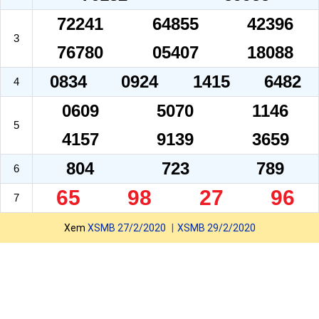
72241
64855
42396
3
76780
05407
18088
0834
0924
1415
6482
4
0609
5070
1146
5
4157
9139
3659
804
723
789
6
65
98
27
96
7
Xem
XSMB 27/2/2020
XSMB 29/2/2020