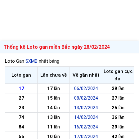
Thống kê Loto gan miền Bắc ngày 28/02/2024
Loto Gan
SXMB
nhất bảng
Loto gan cực
Loto gan
Lần chưa về
Về gần nhất
đại
17
17
lần
06/02/2024
29
lần
27
15
lần
08/02/2024
27
lần
23
14
lần
13/02/2024
25
lần
74
13
lần
14/02/2024
36
lần
84
11
lần
16/02/2024
29
lần
55
10
lần
17/02/2024
42
lần