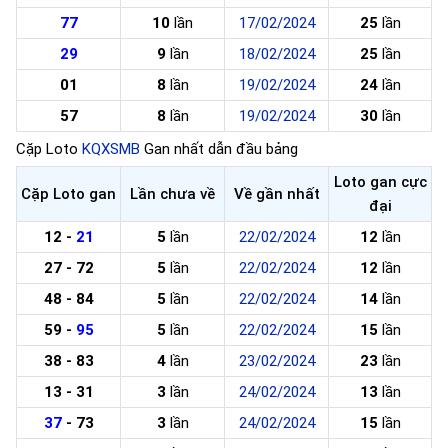
77
10
lần
17/02/2024
25
lần
29
9
lần
18/02/2024
25
lần
01
8
lần
19/02/2024
24
lần
57
8
lần
19/02/2024
30
lần
Cặp Loto
KQXSMB
Gan nhất dẫn đầu bảng
Loto gan cực
Cặp Loto gan
Lần chưa về
Về gần nhất
đại
12 -
21
5
lần
22/02/2024
12
lần
27 - 72
5
lần
22/02/2024
12
lần
48 - 84
5
lần
22/02/2024
14
lần
59 -
95
5
lần
22/02/2024
15
lần
38 - 83
4
lần
23/02/2024
23
lần
13 - 31
3
lần
24/02/2024
13
lần
37
- 73
3
lần
24/02/2024
15
lần