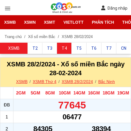
Đăng nhập
XSMB
XSMN
XSMT
VIETLOTT
PHÂN TÍCH
THỐ
Trang chủ
Xổ số miền Bắc
XSMB 28/02/2024
XSMB
T2
T3
T4
T5
T6
T7
CN
XSMB 28/2/2024 - Xổ số miền Bắc ngày
28-02-2024
XSMB
XSMB Thứ 4
XSMB 28/2/2024
Bắc Ninh
2GM
5GM
8GM
10GM
14GM
16GM
18GM
19GM
77645
ĐB
06477
1
84305
38394
2