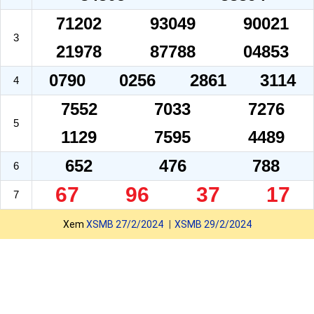
71202
93049
90021
3
21978
87788
04853
0790
0256
2861
3114
4
7552
7033
7276
5
1129
7595
4489
652
476
788
6
67
96
37
17
7
Xem
XSMB 27/2/2024
XSMB 29/2/2024