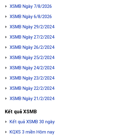
XSMB Ngày 7/8/2026
XSMB Ngày 6/8/2026
XSMB Ngày 29/2/2024
XSMB Ngày 27/2/2024
XSMB Ngày 26/2/2024
XSMB Ngày 25/2/2024
XSMB Ngày 24/2/2024
XSMB Ngày 23/2/2024
XSMB Ngày 22/2/2024
XSMB Ngày 21/2/2024
Kết quả XSMB
Kết quả XSMB 30 ngày
KQXS 3 miền Hôm nay