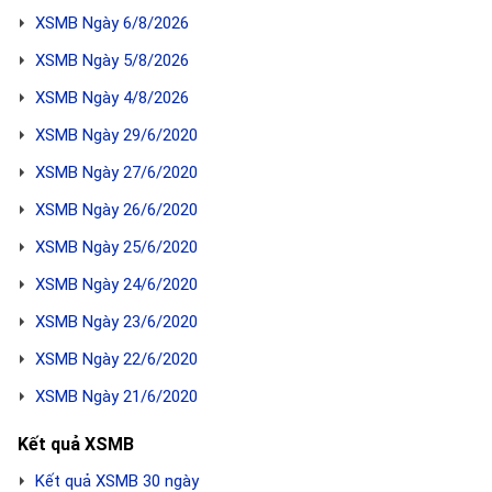
XSMB Ngày 6/8/2026
XSMB Ngày 5/8/2026
XSMB Ngày 4/8/2026
XSMB Ngày 29/6/2020
XSMB Ngày 27/6/2020
XSMB Ngày 26/6/2020
XSMB Ngày 25/6/2020
XSMB Ngày 24/6/2020
XSMB Ngày 23/6/2020
XSMB Ngày 22/6/2020
XSMB Ngày 21/6/2020
Kết quả XSMB
Kết quả XSMB 30 ngày