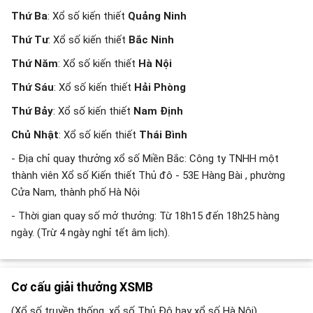
Thứ Ba
: Xổ số kiến thiết
Quảng Ninh
Thứ Tư
: Xổ số kiến thiết
Bắc Ninh
Thứ Năm
: Xổ số kiến thiết
Hà Nội
Thứ Sáu
: Xổ số kiến thiết
Hải Phòng
Thứ Bảy
: Xổ số kiến thiết
Nam Định
Chủ Nhật
: Xổ số kiến thiết
Thái Bình
- Địa chỉ quay thưởng xổ số Miền Bắc: Công ty TNHH một
thành viên Xổ số Kiến thiết Thủ đô - 53E Hàng Bài , phường
Cửa Nam, thành phố Hà Nội
- Thời gian quay số mở thưởng: Từ 18h15 đến 18h25 hàng
ngày. (Trừ 4 ngày nghỉ tết âm lịch).
Cơ cấu giải thưởng XSMB
(Xổ số truyền thống, xổ số Thủ Đô hay xổ số Hà Nội)