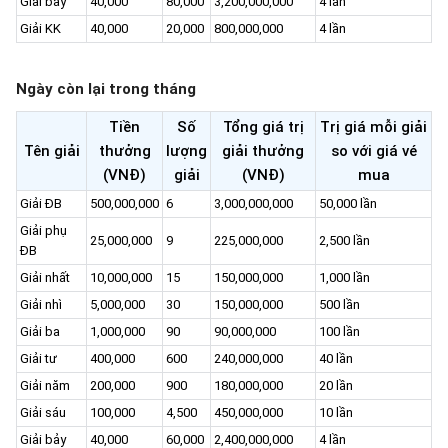
Giải bảy
40,000
80,000
3,200,000,000
4 lần
Giải KK
40,000
20,000
800,000,000
4 lần
Ngày còn lại trong tháng
Tiền
Số
Tổng giá trị
Trị giá mỗi giải
Tên giải
thưởng
lượng
giải thưởng
so với giá vé
(VNĐ)
giải
(VNĐ)
mua
Giải ĐB
500,000,000
6
3,000,000,000
50,000 lần
Giải phụ
25,000,000
9
225,000,000
2,500 lần
ĐB
Giải nhất
10,000,000
15
150,000,000
1,000 lần
Giải nhì
5,000,000
30
150,000,000
500 lần
Giải ba
1,000,000
90
90,000,000
100 lần
Giải tư
400,000
600
240,000,000
40 lần
Giải năm
200,000
900
180,000,000
20 lần
Giải sáu
100,000
4,500
450,000,000
10 lần
Giải bảy
40,000
60,000
2,400,000,000
4 lần