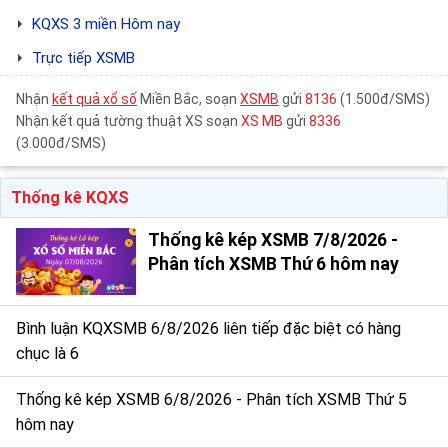
KQXS 3 miền Hôm nay
Trực tiếp XSMB
Nhận
kết quả xổ số
Miền Bắc, soạn
XSMB
gửi
8136
(1.500đ/SMS)
Nhận kết quả tường thuật XS soạn
XS MB
gửi
8336
(3.000đ/SMS)
Thống kê KQXS
Thống kê kép XSMB 7/8/2026 -
Phân tích XSMB Thứ 6 hôm nay
Bình luận KQXSMB 6/8/2026 liên tiếp đặc biệt có hàng
chục là 6
Thống kê kép XSMB 6/8/2026 - Phân tích XSMB Thứ 5
hôm nay