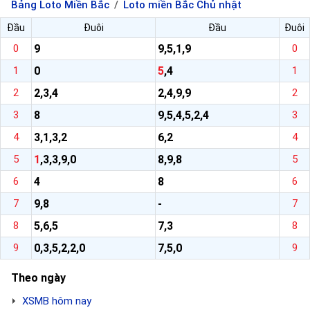
Bảng Loto Miền Bắc
Loto miền Bắc Chủ nhật
Đầu
Đuôi
Đầu
Đuôi
0
9
9,5,1,9
0
1
0
5
,4
1
2
2,3,4
2,4,9,9
2
3
8
9,5,4,5,2,4
3
4
3,1,3,2
6,2
4
5
1
,3,3,9,0
8,9,8
5
6
4
8
6
7
9,8
-
7
8
5,6,5
7,3
8
9
0,3,5,2,2,0
7,5,0
9
Theo ngày
XSMB hôm nay