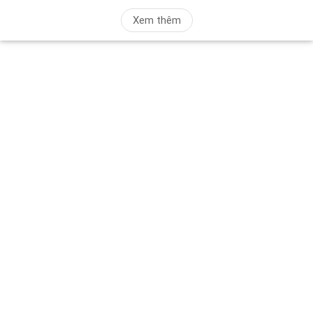
Xem thêm