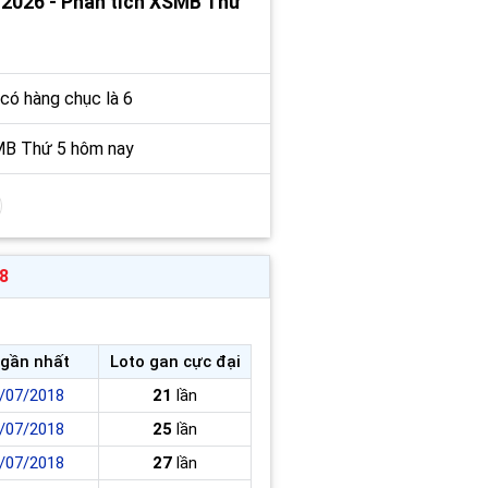
2026 - Phân tích XSMB Thứ
có hàng chục là 6
MB Thứ 5 hôm nay
8
 gần nhất
Loto gan cực đại
/07/2018
21
lần
/07/2018
25
lần
/07/2018
27
lần