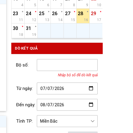
4
5
6
7
8
9
10
23
24
25
26
27
28
29
11
12
13
14
15
16
17
30
31
18
19
DÒ KẾT QUẢ
Bộ số:
Nhập bộ số để dò kết quả
Từ ngày:
Đến ngày:
Tỉnh TP: