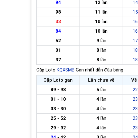
94
12
lần
14
98
11
lần
15
33
10
lần
16
84
10
lần
16
52
9
lần
17
01
8
lần
18
37
8
lần
18
Cặp Loto
KQXSMB
Gan nhất dẫn đầu bảng
Cặp Loto gan
Lần chưa về
Về
89 - 98
5
lần
22
01 - 10
4
lần
23
03 - 30
4
lần
23
25 - 52
4
lần
23
29 - 92
4
lần
23
24
- 42
3
lần
24