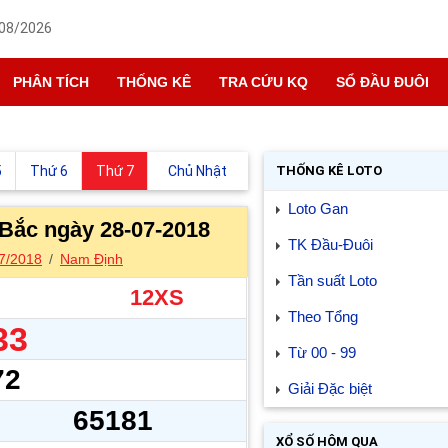
/08/2026
PHÂN TÍCH
THỐNG KÊ
TRA CỨU KQ
SỔ ĐẦU ĐUÔI
5
Thứ 6
Thứ 7
Chủ Nhật
THỐNG KÊ LOTO
Loto Gan
 Bắc ngày 28-07-2018
TK Đầu-Đuôi
7/2018
Nam Định
Tần suất Loto
S
12XS
Theo Tổng
33
Từ 00 - 99
72
Giải Đặc biệt
65181
XỔ SỐ HÔM QUA